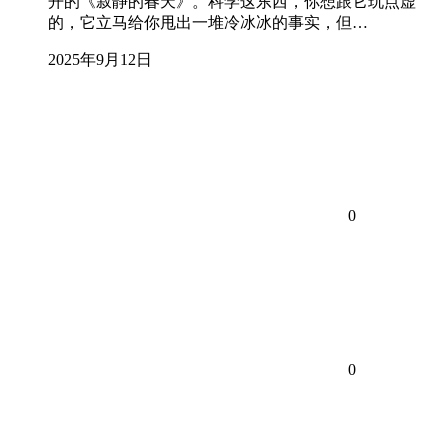
开的《寂静的春天》。科学这东西，你想跟它玩点虚
的，它立马给你甩出一堆冷冰冰的事实，但…
2025年9月12日
0
0