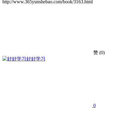
http://www.365yunshebao.com/book/3163.html
赞
(0)
好好学习
0