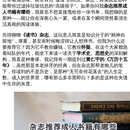
能帮你过滤掉垃圾信息的“高级筛子”。如果你问我
杂志推荐成
人书籍有哪些
，我甚至不想直接甩给你一张书单，我想聊的是
那种——能让你在深夜心头一紧、或者在某个瞬间突然看清生
活真相的阅读体验。
先得聊聊
《读书》杂志
。这玩意儿简直是知识分子的“精神自
留地”，厚重，甚至有时候晦涩得让人想摔书。但我为什么还
要推荐它？因为它不教你赚钱，它教你
怀疑
。在这个大家都急
着站队的年代，能坐下来读一读关于
学术史、思想史
的深刻解
构，简直是种奢侈。我记得有一期提到过
黄仁宇的《万历十五
年》
，虽然那是本老掉牙的经典，但在杂志那帮老炮儿的笔
下，你读到的不是历史，是那种“无可奈何花落去”的人生定
数。成人的世界里，哪有那么多非黑即白？多的是这种在夹缝
中生存的灰度。