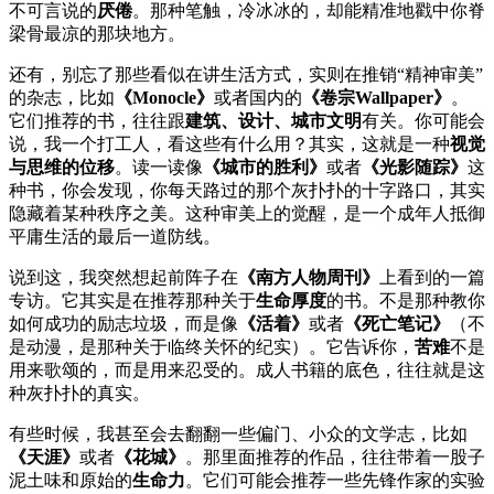
不可言说的
厌倦
。那种笔触，冷冰冰的，却能精准地戳中你脊
梁骨最凉的那块地方。
还有，别忘了那些看似在讲生活方式，实则在推销“精神审美”
的杂志，比如
《Monocle》
或者国内的
《卷宗Wallpaper》
。
它们推荐的书，往往跟
建筑、设计、城市文明
有关。你可能会
说，我一个打工人，看这些有什么用？其实，这就是一种
视觉
与思维的位移
。读一读像
《城市的胜利》
或者
《光影随踪》
这
种书，你会发现，你每天路过的那个灰扑扑的十字路口，其实
隐藏着某种秩序之美。这种审美上的觉醒，是一个成年人抵御
平庸生活的最后一道防线。
说到这，我突然想起前阵子在
《南方人物周刊》
上看到的一篇
专访。它其实是在推荐那种关于
生命厚度
的书。不是那种教你
如何成功的励志垃圾，而是像
《活着》
或者
《死亡笔记》
（不
是动漫，是那种关于临终关怀的纪实）。它告诉你，
苦难
不是
用来歌颂的，而是用来忍受的。成人书籍的底色，往往就是这
种灰扑扑的真实。
有些时候，我甚至会去翻翻一些偏门、小众的文学志，比如
《天涯》
或者
《花城》
。那里面推荐的作品，往往带着一股子
泥土味和原始的
生命力
。它们可能会推荐一些先锋作家的实验