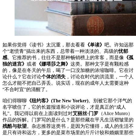
如果你觉得《读书》太沉重，那去看看
《单读》
吧。许知远那
个“老愤青”搞出来的东西，总带着一种淡淡的、高级的
忧郁
感
。它推荐的书，往往不是那种畅销榜上的常客，而是像
《孤
独的迷宫》
或者
《娜塔莎之舞》
这类。那种文字是有颗粒感
的，像是在冬天的午后，喝了一口没加糖的浓缩咖啡。它在讨
论什么？它在讨论
个体的消失
，讨论在时代的洪流里，一个人
怎么才能不把自己弄丢。说实话，现在的成年人太需要这种
“不合时宜”的清醒了。
咱们得聊聊
《纽约客》(The New Yorker)
。别被它那个洋气的
名字唬住了，它的长篇报道和小说评论，才是真正的“成人
礼”。我记得以前在上面读到过对
艾丽丝·门罗
（Alice Munro）
作品的拆解。门罗写的是什么？是那些藏在平凡生活褶皱里的
残酷与欲望
。杂志推荐这类书，是因为它懂得，成人的生活不
是只有诗和远方，更多的是菜市场里的斤斤计较和婚姻里那些