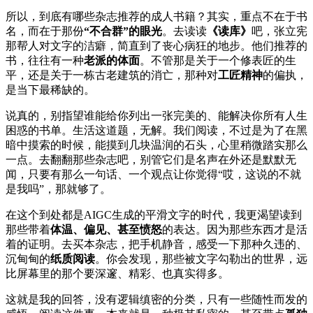
所以，到底有哪些杂志推荐的成人书籍？其实，重点不在于书
名，而在于那份
“不合群”的眼光
。去读读
《读库》
吧，张立宪
那帮人对文字的洁癖，简直到了丧心病狂的地步。他们推荐的
书，往往有一种
老派的体面
。不管那是关于一个修表匠的生
平，还是关于一栋古老建筑的消亡，那种对
工匠精神
的偏执，
是当下最稀缺的。
说真的，别指望谁能给你列出一张完美的、能解决你所有人生
困惑的书单。生活这道题，无解。我们阅读，不过是为了在黑
暗中摸索的时候，能摸到几块温润的石头，心里稍微踏实那么
一点。去翻翻那些杂志吧，别管它们是名声在外还是默默无
闻，只要有那么一句话、一个观点让你觉得“哎，这说的不就
是我吗”，那就够了。
在这个到处都是AIGC生成的平滑文字的时代，我更渴望读到
那些带着
体温、偏见、甚至愤怒
的表达。因为那些东西才是活
着的证明。去买本杂志，把手机静音，感受一下那种久违的、
沉甸甸的
纸质阅读
。你会发现，那些被文字勾勒出的世界，远
比屏幕里的那个要深邃、精彩、也真实得多。
这就是我的回答，没有逻辑缜密的分类，只有一些随性而发的