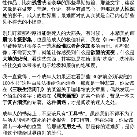
性作品，比如
残雪
或者
余华
的那些早期短篇。那些文字，读起
来像是在做梦，荒诞、怪诞、甚至有点恶心，但那就是
人性深
处
的影子。成人的世界里，最难面对的其实就是自己内心那些
见不得光的小怪兽。
别只盯着那些厚得能砸死人的大部头。有时候，一本精美的
画
册
或者
摄影集
，也是给成人的极佳补药。我在
《Lens·目客》
里被种草过很多关于
荒木经惟
或者
萨尔加多
的画册。那些影
像，不需要文字，就能让你感受到什么是
欲望的流变
，什么是
大地的悲悯
。看这些东西，其实就是在给眼睛“洗澡”，洗掉那
些社交媒体带来的电子垃圾和廉价的饱和度。
我一直觉得，一个成年人如果还在看那些“30岁前必须读完的
100本书”这种由算法推给你的清单，那真是一种悲哀。你应该
在
《三联生活周刊》
的某篇关于咖啡馆的文章里，偶然发现一
个陌生的名字；或者在
《周末画报》
的某个角落，瞥见一本关
于
复古潮流
的专著。这种
偶遇
，才是阅读的迷人之处。
成年人的书架上，不应该只有“工具书”。虽然我们不得不为了
生活去读那些该死的行业报告、PPT指南。但在深夜，你应该
留出一本书的位置，给那些
无用之书
。那是你的避难所，是你
和这个嘈杂世界谈判的筹码。