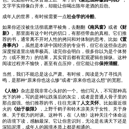
文字平实得像白开水，却能让你喝出陈年老酒的后劲。
成年人的世界，有时候需要一点
社会学的冷酷
。
如果你还没被生活彻底磨平棱角，去翻翻
《南风窗》
或者
《财
新》
。那里面有这个时代的切口，有那些带血的真相。它们推
荐的书，通常离不开对人性的拷问和对体制的思考。比如
《置
身事内》
，虽然是本讲中国经济的专业书，但它在这些杂志的
深度报道里出镜率极高。读完你会明白，很多你以为是个体努
力（或不努力）的结果，其实背后都有宏观逻辑在操纵。这种
阅读过程并不愉快，甚至有点压抑，但它能让你
保持清醒
。
当然，我们不能总是这么严肃。有时候，阅读是为了寻找共
鸣，是那种“原来你也这么惨”或者“原来你也这么想”的宽慰。
《人物》
杂志是我非常心头好的一个。他们写人，不写那种高
光下的神，写的是神坛跌落后的灰尘，或者是普通人骨子里的
那点倔强。他们推荐的书，往往充满了
人文关怀
。比如最近很
火的
《始于极限》
，上野千鹤子和铃木凉美关于女性、关于身
体、关于权力的对谈。这种书，在《人物》这种关注个体命运
的语境下读，感触最深。它让你意识到，无论是名满天下还是
深陷泥潭，成年人的困境本质上都是相通的。