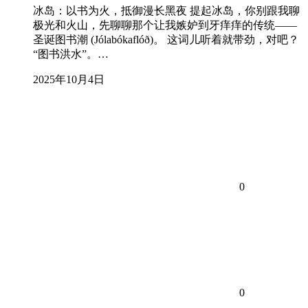
冰岛：以书为火，抵御漫长黑夜 提起冰岛，你别跟我聊
极光和火山，先聊聊那个让我嫉妒到牙痒痒的传统——
圣诞图书潮 (Jólabókaflóð)。 这词儿听着就带劲，对吧？
“图书洪水”。…
2025年10月4日
0
0