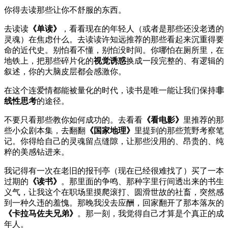
你得去读那些让你不舒服的东西。
去读读
《单读》
，看看现在的年轻人（或者是那些还没老透的
灵魂）在焦虑什么。去读读许知远推荐的那些看起来沉重得要
命的近代史。别怕看不懂，别怕没时间。你哪怕在厕所里，在
地铁上，把那些碎片化的
视觉诱惑
换成一段完整的、有逻辑的
叙述，你的大脑皮层都会感激你。
在这个连爱情都能被量化的时代，读书是唯一能让我们保持
非
线性思考
的途径。
不要只看那些教你如何成功的。去看看
《看电影》
里推荐的那
些小众剧本集，去翻翻
《国家地理》
里提到的那些荒野考察笔
记。你得给自己的灵魂留点缝隙，让那些没用的、昂贵的、纯
粹的美感钻进来。
我记得有一次在老旧的报刊亭（现在已经很难找了）买了一本
过期的
《读书》
。那里面的争鸣、那种字里行间透出来的书生
义气，让我这个在职场里摸爬滚打、圆滑世故的社畜，突然感
到一种久违的羞愧。那晚我没去应酬，回家翻开了那本落灰的
《卡拉马佐夫兄弟》
。那一刻，我觉得自己才算是个真正的成
年人。