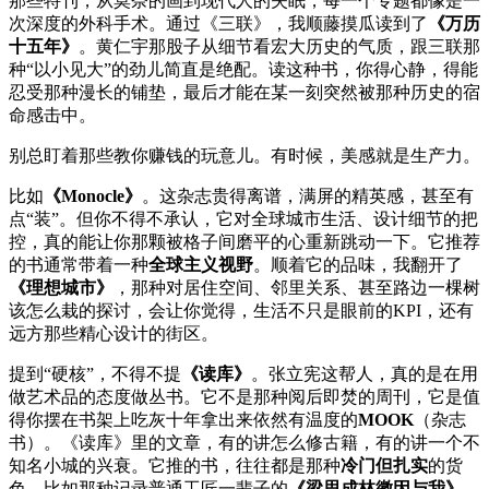
那些特刊，从莫奈的画到现代人的失眠，每一个专题都像是一
次深度的外科手术。通过《三联》，我顺藤摸瓜读到了
《万历
十五年》
。黄仁宇那股子从细节看宏大历史的气质，跟三联那
种“以小见大”的劲儿简直是绝配。读这种书，你得心静，得能
忍受那种漫长的铺垫，最后才能在某一刻突然被那种历史的宿
命感击中。
别总盯着那些教你赚钱的玩意儿。有时候，美感就是生产力。
比如
《Monocle》
。这杂志贵得离谱，满屏的精英感，甚至有
点“装”。但你不得不承认，它对全球城市生活、设计细节的把
控，真的能让你那颗被格子间磨平的心重新跳动一下。它推荐
的书通常带着一种
全球主义视野
。顺着它的品味，我翻开了
《理想城市》
，那种对居住空间、邻里关系、甚至路边一棵树
该怎么栽的探讨，会让你觉得，生活不只是眼前的KPI，还有
远方那些精心设计的街区。
提到“硬核”，不得不提
《读库》
。张立宪这帮人，真的是在用
做艺术品的态度做丛书。它不是那种阅后即焚的周刊，它是值
得你摆在书架上吃灰十年拿出来依然有温度的
MOOK
（杂志
书）。《读库》里的文章，有的讲怎么修古籍，有的讲一个不
知名小城的兴衰。它推的书，往往都是那种
冷门但扎实
的货
色。比如那种记录普通工匠一辈子的
《梁思成林徽因与我》
，