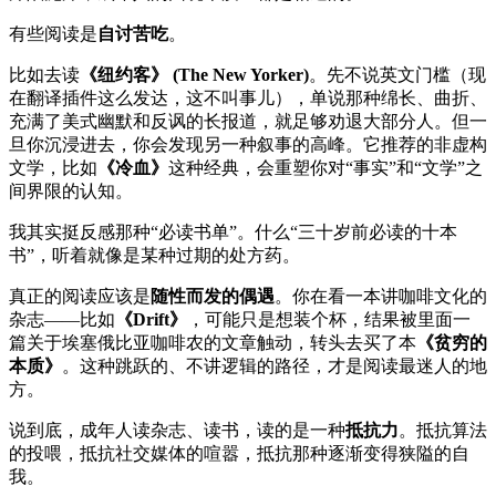
有些阅读是
自讨苦吃
。
比如去读
《纽约客》 (The New Yorker)
。先不说英文门槛（现
在翻译插件这么发达，这不叫事儿），单说那种绵长、曲折、
充满了美式幽默和反讽的长报道，就足够劝退大部分人。但一
旦你沉浸进去，你会发现另一种叙事的高峰。它推荐的非虚构
文学，比如
《冷血》
这种经典，会重塑你对“事实”和“文学”之
间界限的认知。
我其实挺反感那种“必读书单”。什么“三十岁前必读的十本
书”，听着就像是某种过期的处方药。
真正的阅读应该是
随性而发的偶遇
。你在看一本讲咖啡文化的
杂志——比如
《Drift》
，可能只是想装个杯，结果被里面一
篇关于埃塞俄比亚咖啡农的文章触动，转头去买了本
《贫穷的
本质》
。这种跳跃的、不讲逻辑的路径，才是阅读最迷人的地
方。
说到底，成年人读杂志、读书，读的是一种
抵抗力
。抵抗算法
的投喂，抵抗社交媒体的喧嚣，抵抗那种逐渐变得狭隘的自
我。