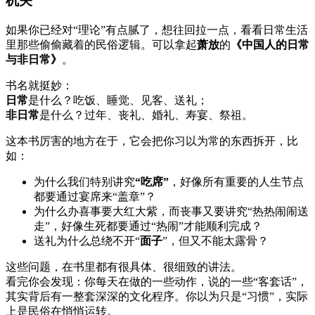
机关
如果你已经对“理论”有点腻了，想往回拉一点，看看日常生活
里那些偷偷藏着的民俗逻辑。可以拿起
萧放
的
《中国人的日常
与非日常》
。
书名就挺妙：
日常
是什么？吃饭、睡觉、见客、送礼；
非日常
是什么？过年、丧礼、婚礼、寿宴、祭祖。
这本书厉害的地方在于，它会把你习以为常的东西拆开，比
如：
为什么我们特别讲究
“吃席”
，好像所有重要的人生节点
都要通过宴席来“盖章”？
为什么办喜事要大红大紫，而丧事又要讲究“热热闹闹送
走”，好像生死都要通过“热闹”才能顺利完成？
送礼为什么总绕不开“
面子
”，但又不能太露骨？
这些问题，在书里都有很具体、很细致的讲法。
看完你会发现：你每天在做的一些动作，说的一些“客套话”，
其实背后有一整套深深的文化程序。你以为只是“习惯”，实际
上是民俗在悄悄运转。