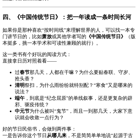
四、《中国传统节日》：把一年读成一条时间长河
如果你是那种喜欢“按时间线”来理解世界的人，可以找一本专
门讲节日的，比如
萧放
或其他学者写的
《中国传统节日》
（版
本挺多，挑一本学术和可读性兼顾的就行）。
这一类书有个好玩的阅读方式：
直接拿日历对照着看——
过
春节
那几天，人都在干嘛？为什么要贴春联、守岁、
抢头香？
清明
祭扫，为什么雨纷纷就特别配？“寒食”又是哪来的
说法？
端午
，到底是“纪念屈原”的单线叙事，还是更复杂的辟
邪、驱疫传统？
中元节
为什么被叫“鬼节”，而且一到那几天，大家下意
识就会收敛一点行为？
好的节日民俗书，会做到两件事：
一是告诉你这个节日
从哪儿来
，不是简简单单地说“起源于古