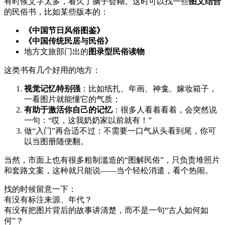
有时候文字太多，看久了脑子会糊。这时可以找一些
图文结合
的民俗书，比如某些版本的：
《中国节日风俗图鉴》
《中国传统民居与民俗》
地方文旅部门出的
图录型民俗读物
这类书有几个好用的地方：
视觉记忆特别强
：比如纸扎、年画、神龛、嫁妆箱子，
一看图片就能懂它的气质；
有助于激活你自己的记忆
：很多人看着看着，会突然说
一句：“哎，这我奶奶家以前就有！”
做“入门”再合适不过：不需要一口气从头看到尾，你可
以当图册随便翻。
当然，市面上也有很多粗制滥造的“图解民俗”，只负责堆照片
和套路文案，这种就只能说——当个轻松消遣，看个热闹。
找的时候留意一下：
有没有标注来源、年代？
有没有把图片背后的故事讲清楚，而不是一句“古人如何如
何”？