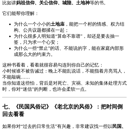
比如讲
妈祖信仰、关公信仰、城隍、土地神
等的书。
它们能帮你理解：
为什么一个小小的
土地庙
，能把一个村的情感、权力结
构、公共议题都揉在一起；
为什么很多人明知道“算命不靠谱”，却还是要去抽一
签，只为求一个心安；
为什么一些“禁止”的话、不能说的字，能在家庭内部形
成那么大的约束力。
这种书看着，看着就很容易勾连到你自己的记忆：
小时候谁不被告诫过：晚上不能乱说话，不能指着月亮骂人，
不能敲碗……
当你知道这些怕，背后是对死亡、灾祸、未知的集体处理方式
时，你对“迷信”的判断，也许会柔软一点。
七、《民国风俗记》《老北京的风俗》：把时间倒
回去看看
如果你对“过去的日常生活”有兴趣，非常建议找一些以
民国、