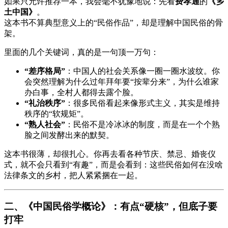
如果只允许推荐一本，我会毫不犹豫地说：先看
费孝通
的
《乡
土中国》
。
这本书不算典型意义上的“民俗作品”，却是理解中国民俗的骨
架。
里面的几个关键词，真的是一句顶一万句：
“差序格局”
：中国人的社会关系像一圈一圈水波纹。你
会突然理解为什么过年拜年要“按辈分来”，为什么谁家
办白事，全村人都得去露个脸。
“礼治秩序”
：很多民俗看起来像形式主义，其实是维持
秩序的“软规矩”。
“熟人社会”
：民俗不是冷冰冰的制度，而是在一个个熟
脸之间发酵出来的默契。
这本书很薄，却很扎心。你再去看各种节庆、禁忌、婚丧仪
式，就不会只看到“有趣”，而是会看到：这些民俗如何在没啥
法律条文的乡村，把人紧紧捆在一起。
二、《中国民俗学概论》：有点“硬核”，但底子要
打牢