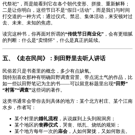
代祭祀”，而是能看到它在各个朝代变形、拼接、重新解释；
二是让你明白，这些节日不是“假日+活动”，而是我们与时间
打交道的一种方式：通过仪式、禁忌、集体活动，来安顿对过
去、未来、未知的焦虑。
读完这种书，你再面对所谓的
“传统节日商业化”
，会有更细腻
的判断：什么是“卖情怀”，什么是真正的延续。
五、《走在民间》：到田野里去听人讲话
民俗若只是书斋里的概念，多少有点缺氧。
我特别喜欢那种有明确田野调查背景、带点泥土气的作品，比
如一些以田野笔记为主的书——可以留意标题里出现
“田野”
“村落”“调查”
这些词的著作。
这类书通常会带你去到具体的地方：某个北方村庄、某个江南
水乡，作者写：
某个村里的
婚礼流程
，从说媒到上头到闹洞房；
某个地区的
丧葬仪式
，哭丧、纸扎、烧纸的规矩；
某个地方每年一次的
庙会
，人如何聚拢，又如何散去。