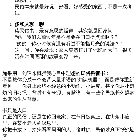
成修行。
民俗本来就是好玩、好看、好感受的东西，不是一次考
试。
多和人聊一聊
读民俗书，最有意思的延伸，其实就是回家问：
“妈，我们以前过年是不是要在门口撒点米啊？”
“奶奶，你小时候有没有听过不能指月亮的说法？”
这一问，你会发现：家人突然打开了记忆的大门，很多
沉在时间底部的故事会浮上来。
如果用一句话来概括我心目中理想的
民俗科普书
：
不是教你变成一个会背大量术语的“知识机器”，而是帮你重新
看见——你身上那些不经意的小动作、小讲究、甚至你从小嫌
烦的旧习惯，背后都有来源、有脉络，有一整个民族长久摸索
出来的生活智慧。
书只是入口。
真正的民俗，还是在你回老家、在节日饭桌上、在街角小庙
里、在某个老人的叹息里。
你把书放下，抬头看看周围的人，这时候，民俗才真正“亮”起
来。