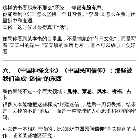
这样的书看起来不那么“系统”，却很
有脸有声
。
你能看到“张三”怎么坚持一个旧习惯，“李四”又怎么在新时代
里折中和变通。
民俗，这时候才显得真正“活”。
如果你看到某本书的目录里，不是抽象的“节日文化”，而是写
着“某某村的端午”“某某镇的农历七月”，基本可以放心：会好
看。
六、《中国神怪文化》《中国民间信仰》：那些被
我们当成“迷信”的东西
民俗里绕不过一个巨大领域：
鬼神、禁忌、风水、祈福、占
卜
。
很多人本能地把这些标成“封建迷信”，然后一刀切丢掉。结果
是，丢掉的不是“落后”，而是一整套理解人心恐惧和欲望的密
码。
可以选一本相对严谨的，比如以
“中国民间信仰”
为关键词的著
作，或者某些地区研究：