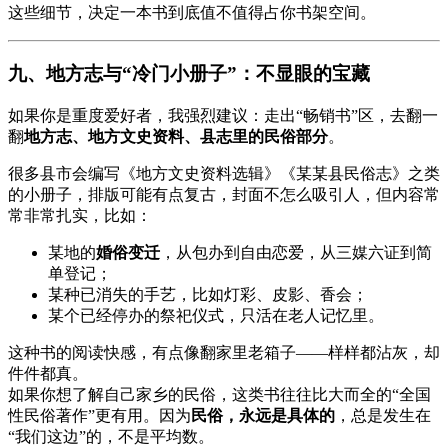
这些细节，决定一本书到底值不值得占你书架空间。
九、地方志与“冷门小册子”：不显眼的宝藏
如果你是重度爱好者，我强烈建议：走出“畅销书”区，去翻一
翻
地方志、地方文史资料、县志里的民俗部分
。
很多县市会编写《地方文史资料选辑》《某某县民俗志》之类
的小册子，排版可能有点复古，封面不怎么吸引人，但内容常
常非常扎实，比如：
某地的
婚俗变迁
，从包办到自由恋爱，从三媒六证到简
单登记；
某种已消失的手艺，比如灯彩、皮影、香会；
某个已经停办的祭祀仪式，只活在老人记忆里。
这种书的阅读快感，有点像翻家里老箱子——样样都沾灰，却
件件都真。
如果你想了解自己家乡的民俗，这类书往往比大而全的“全国
性民俗著作”更有用。因为
民俗，永远是具体的
，总是发生在
“我们这边”的，不是平均数。