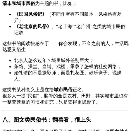
清末
和
城市风俗
为主题的书，比如：
《民国风俗记》
（不同作者有不同版本，风格略有差
异）
《老北京的风俗》
、“老上海”“老广州”之类的城市民俗
记叙
这些书的阅读快感在于——你会发现，不久之前的人，生活既
熟悉又陌生：
北京人怎么过年？城里城外差别巨大；
茶馆、澡堂、当铺、戏楼，承载了怎样的社交网络；
婚礼请的不是摄影师，而是扎花匠、鼓乐班子、说媒
人。
这类书某种意义上是在给
城市民俗
正名。
很多人一提“民俗”，脑补的全是农村、田野，其实城市里也有
一整套繁复的习惯和讲究，只是变得更隐形了。
八、图文类民俗书：翻着看，很上头