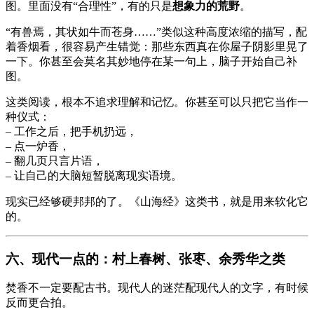
图。里面没有“合理性”，有的只是
想象力的荒野
。
“有兽焉，其状如牛而苍身……”类似这种高度浓缩的描写，配
着香烟看，很容易产生错觉：那些东西真在你屋子阴影里晃了
一下。你甚至会莫名其妙地停在某一句上，脑子开始自己补
图。
这类阅读，根本不追求理解和记忆。你甚至可以只把它当作一
种仪式：
– 工作之后，把手机扔远，
– 点一炉香，
– 翻几页只言片语，
– 让自己的大脑短暂脱离现实语境。
现实已经够硬邦邦的了。《山海经》这类书，就是用来软化它
的。
六、现代一点的：村上春树、张枣、余秀华之类
焚香不一定要配古书。现代人的迷茫配现代人的文字，有时候
反而更合拍。