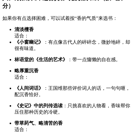
分）
如果你有点选择困难，可以试着按“香的气质”来选书：
清淡檀香
适合：
《小窗幽记》
：有点像古代人的碎碎念，微妙地碎，却
很有味道。
林语堂的《生活的艺术》
：带一点慵懒的自在感。
略厚重沉香
适合：
《人间词话》
：王国维那些评价词人的话，一句句咂，
配沉香恰好。
《史记》中的列传选读
：只挑喜欢的人物看，香味帮你
压住那种历史的冷硬。
带草药气、略清苦的香
适合：