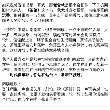
如果说焚香读书是一幕戏，那
老舍
就是那个会把你一下子扔回
旧时光的人。
《茶馆》
这本书，我尤其喜欢搭配一点略厚重的
沉香
。那种带着一点苦味、又有点干燥的香气，很像老北京胡
同冬天的空气：冷，但有味道。
《茶馆》本是话剧剧本，但拿来阅读，一点不影响代入感。人
一多，气味就杂，台词就密，读起来有时甚至会觉得有点
“吵”。偏偏配上香，脑子里会自动生成画面：茶馆桌子油光
光，茶碗里漂着几片茶叶，角落里有人小声算计，有人高声嚷
嚷。这些片段，和香烟缭绕意外地合拍。
我个人最喜欢的是那种“热闹背后藏冷意”的感觉。台前大家还
在争，后面时代已经悄无声息地走远了。你坐在现在，焚着一
炉香，看着他们在旧时的空气里说话，突然会有一点离心力
——
时代像车厢，你站在站台上，看着它驶过。
阅读建议：
香味稍重一点也没关系，别怕。读《茶馆》要一点现实感，也
要一点距离感。读累了就抬头看看烟，想一想：如果你活在那
个时代，你会坐在哪一张桌子旁？