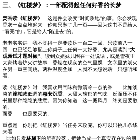
三、《红楼梦》：一部配得起任何好香的长梦
焚香读《红楼梦》
，这是件会改变“时间质地”的事。你会发现
香灰一点点堆起来，你却只翻了几十页——因为这书不是给人
“看完”的，它是给人“陷进去”的。
老老实实讲，我不觉得一定要读足一百二十回。只读前八十
回，也已经足够配上你桌子上任何一支好香。尤其是读到
“大
观园试才题对额”
、读到众姐妹儿围在一处说话，或是雪夜里
大家烤着炉火讲故事，香烟在现实的空气里飘，文字里的炭火
在另一重空间跳。两种温度叠加，人就不太想说话，只想听和
看。
读《红楼梦》时，我喜欢用气味稍微清冷一点的香——比如淡
淡的
崖柏
或低调的
惠安沉香
。太甜太馥郁的气味，反而压不住
书里那种隐隐的悲意。因为你知道，这一庭风月，终究是要散
的。
而香……也是要灭的。
重点是，你别把《红楼梦》当任务来攻克。你可以只挑几条线
来看：
– 比如只看
林黛玉
的所有段落，把她当成一个真实存在过的朋