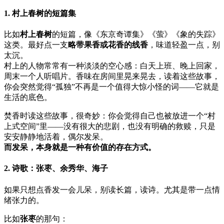
1. 村上春树的短篇集
比如
村上春树
的短篇，像《东京奇谭集》《萤》《象的失踪》
这类。最好点一支
略带果香或花香的线香
，味道轻盈一点，别
太沉。
村上的人物常常有一种淡淡的空心感：白天上班、晚上回家，
周末一个人听唱片。香味在房间里晃来晃去，读着这些故事，
你会突然觉得“孤独”不再是一个值得大惊小怪的词——它就是
生活的底色。
焚香时读这些故事，很奇妙：你会觉得自己也被放进一个“村
上式空间”里——没有很大的悲剧，也没有明确的救赎，只是
安安静静地活着，偶尔发呆。
而发呆，本身就是一种有价值的存在方式。
2. 诗歌：张枣、余秀华、海子
如果只想点香发一会儿呆，别读长篇，读诗。尤其是带一点情
绪张力的。
比如
张枣
的那句：