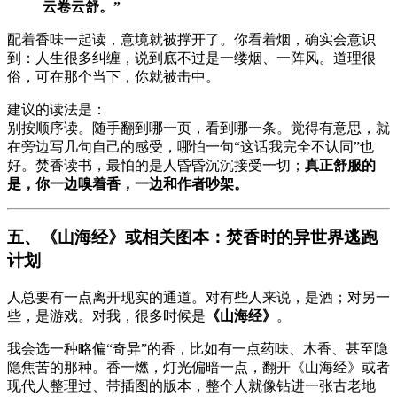
云卷云舒。”
配着香味一起读，意境就被撑开了。你看着烟，确实会意识
到：人生很多纠缠，说到底不过是一缕烟、一阵风。道理很
俗，可在那个当下，你就被击中。
建议的读法是：
别按顺序读。随手翻到哪一页，看到哪一条。觉得有意思，就
在旁边写几句自己的感受，哪怕一句“这话我完全不认同”也
好。焚香读书，最怕的是人昏昏沉沉接受一切；
真正舒服的
是，你一边嗅着香，一边和作者吵架。
五、《山海经》或相关图本：焚香时的异世界逃跑
计划
人总要有一点离开现实的通道。对有些人来说，是酒；对另一
些，是游戏。对我，很多时候是
《山海经》
。
我会选一种略偏“奇异”的香，比如有一点药味、木香、甚至隐
隐焦苦的那种。香一燃，灯光偏暗一点，翻开《山海经》或者
现代人整理过、带插图的版本，整个人就像钻进一张古老地