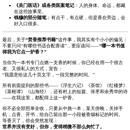
《吴门医话》或各类医案笔记
：人的身体、命运，都藏
在这些故事里。
钱穆的部分随笔
：有点干，有点硬，但是香在旁边，会
好入口很多。
最后，关于
“焚香推荐书籍”
这件事，我其实有个小小的偏见：
不要只问“有哪些书适合配香读”，更应该问——
“哪一本书值
得我为它点一炉香？”
当你为一本书专门点燃一支香的时候，你已经在用一个很古
老、又很私人的方式，宣告：
“我愿意给这几十页文字，一段完整的时间。”
所有前面提到的那些书——《浮生六记》《茶馆》《红楼梦》
《菜根谭》《山海经》，还有村上的短篇、张枣和余秀华的诗
——在我这里，都配得上这一炉香。
你不必全部照单全收，只要从中挑一本，某天傍晚，关掉手
机，点香、开书，给自己留出那一小段被香烟标记的时间。
等香灭了，你会突然发现：
世界并没有变好，但你，变得稍微不那么匆忙了。