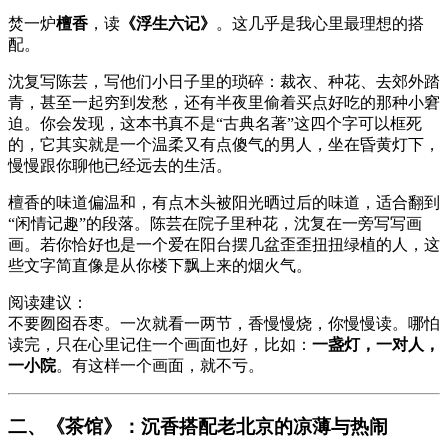
焚一炉
檀香
，读
《浮生六记》
。这几乎是我心里最理想的搭
配。
沈复写陈芸，写他们小日子里的琐碎：裁衣、种花、去郊外踏
青，甚至一起穷到发愁，还有半夜里偷着买点好吃的那种小窘
迫。你会发现，这本书真不是“古典名著”这四个字可以框死
的，它其实就是一个温柔又有点傻气的男人，坐在昏黄灯下，
慢慢跟你聊他已经远去的生活。
檀香的味道偏温和，有点木头被阳光晒过后的味道，适合翻到
“闲情记趣”的段落。陈芸在院子里种花，沈复在一旁写写画
画。若你恰好也是一个爱在阳台摆几盆歪歪扭扭绿植的人，这
些文字简直像是从你楼下飘上来的烟火气。
阅读建议：
不要囫囵吞枣。一次就看一两节，香慢慢烧，你慢慢读。哪怕
读完，只在心里记住一个画面也好，比如：
一盏灯，一对人，
一小院
。有这样一个画面，就不亏。
二、《茶馆》：沉香搭配老北京的凉薄与热闹