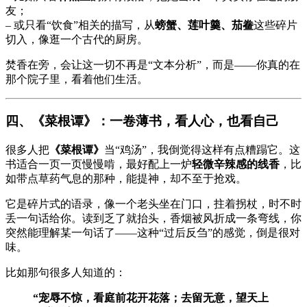
友；
– 或只看“饮食”相关的描写，从
螃蟹、莲叶羹、茄鲞
这些碎片
切入，像逛一个古代的厨房。
焚香在旁，会让这一切不再是“文本分析”，而是——你真的在
那个院子里，看着他们生活。
四、《菜根谭》：一卷薄书，看人心，也看自己
很多人把
《菜根谭》
当“鸡汤”，我倒觉得这样有点糟蹋它。这
书适合一页一页慢慢啃，最好配上一炉
轻微辛辣感的线香
，比
如带点草药气息的那种，能提神，却不至于抢戏。
它是碎片式的语录，像一个老头坐在门口，拄着拐杖，时不时
丢一句话给你。读到乏了就抬头，香烟被风折成一条弯线，你
突然能理解某一句话了——这种“过后反刍”的感觉，倒是很对
味。
比如那句很多人知道的：
“宠辱不惊，看庭前花开花落；去留无意，望天上