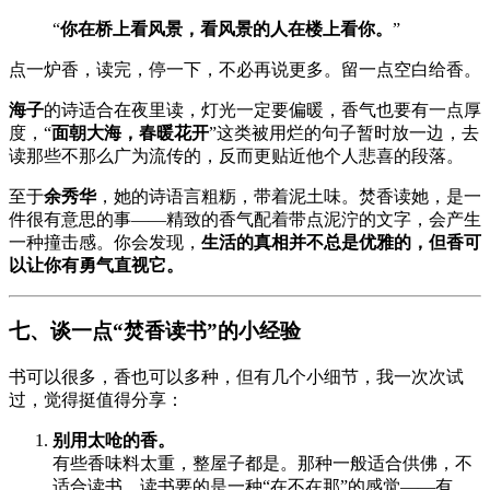
“
你在桥上看风景，看风景的人在楼上看你。
”
点一炉香，读完，停一下，不必再说更多。留一点空白给香。
海子
的诗适合在夜里读，灯光一定要偏暖，香气也要有一点厚
度，“
面朝大海，春暖花开
”这类被用烂的句子暂时放一边，去
读那些不那么广为流传的，反而更贴近他个人悲喜的段落。
至于
余秀华
，她的诗语言粗粝，带着泥土味。焚香读她，是一
件很有意思的事——精致的香气配着带点泥泞的文字，会产生
一种撞击感。你会发现，
生活的真相并不总是优雅的，但香可
以让你有勇气直视它。
七、谈一点“焚香读书”的小经验
书可以很多，香也可以多种，但有几个小细节，我一次次试
过，觉得挺值得分享：
别用太呛的香。
有些香味料太重，整屋子都是。那种一般适合供佛，不
适合读书。读书要的是一种“在不在那”的感觉——有