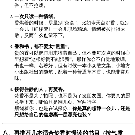
香，但不抢戏。
一次只读一种情绪。
香燃着的时候，尽量别“杂食”。比如今天点沉香，就别
一会儿《红楼梦》一会儿职场鸡汤。情绪被拉扯得太
散，反而什么也留不下。
香和书，都不要太“贵重”。
贵的香可以偶尔用来犒劳自己，但不要每次点的时候心
里想着“这根好贵不能浪费”。那样你会不自觉地紧绷。
书也一样。名著好，但有时候一本小众散文集、小地方
小出版社出的随笔，配着一种普通草木香，也能非常对
味。
接得住静的人，再焚香。
焚香不是为了拍照，也不是为了发朋友圈。你要真的愿
意坐下来，哪怕只是翻几页、写两行字。
烟绕着你，也是在试探你：
你是真的想静一会儿，还是
只想给自己的焦虑裹一层漂亮包装？
八、再推荐几本适合焚香时慢读的书目（按气质