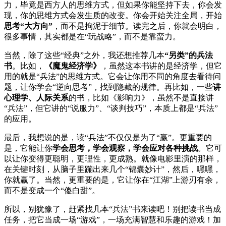
力，毕竟是西方人的思维方式，但如果你能坚持下去，你会发
现，你的思维方式会发生质的改变。你会开始关注全局，开始
思考“大方向”
，而不是拘泥于细节。读完之后，你就会明白，
很多事情，其实都是在“玩战略”，而不是靠蛮力。
当然，除了这些“经典”之外，我还想推荐几本
“另类”的兵法
书
。比如，
《魔鬼经济学》
，虽然这本书讲的是经济学，但它
用的就是“兵法”的思维方式。它会让你用不同的角度去看待问
题，让你学会“逆向思考”，找到隐藏的规律。再比如，一些
讲
心理学、人际关系
的书，比如《影响力》，虽然不是直接讲
“兵法”，但它讲的“说服力”、“谈判技巧”，本质上都是“兵法”
的应用。
最后，我想说的是，读“兵法”不仅仅是为了“赢”。更重要的
是，它能让你
学会思考，学会观察，学会应对各种挑战
。它可
以让你变得更聪明，更理性，更成熟。就像电影里演的那样，
在关键时刻，从脑子里蹦出来几个“锦囊妙计”，然后，嘿嘿，
你就赢了。当然，更重要的是，它让你在“江湖”上游刃有余，
而不是变成一个“傻白甜”。
所以，别犹豫了，赶紧找几本“兵法”书来读吧！别把读书当成
任务，把它当成一场“游戏”，一场充满智慧和乐趣的游戏！加