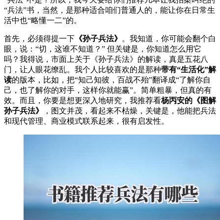
“兵法”书，当然，是那种适合咱们普通人的，能让你在日常生
活中也“略懂一二”的。
首先，必须得提一下
《孙子兵法》
。我知道，你可能会翻个白
眼，说：“切，这谁不知道？” 但关键是，你知道怎么用它
吗？我得说，市面上关于《孙子兵法》的解读，真是五花八
门，让人眼花缭乱。我个人比较喜欢的是那种
带有“生活化”解
读
的版本，比如，把“知己知彼，百战不殆”翻译成“了解你自
己，也了解你的对手，这样你就能赢”。简单粗暴，但真的有
效。而且，你要是想更深入地研究，我推荐看
杨丙安的《图解
孙子兵法》
，图文并茂，看起来不枯燥，关键是，他能把兵法
和现代管理、商业模式联系起来，很有启发性。