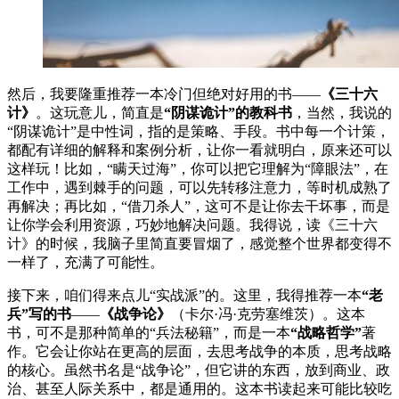
然后，我要隆重推荐一本冷门但绝对好用的书——
《三十六
计》
。这玩意儿，简直是
“阴谋诡计”的教科书
，当然，我说的
“阴谋诡计”是中性词，指的是策略、手段。书中每一个计策，
都配有详细的解释和案例分析，让你一看就明白，原来还可以
这样玩！比如，“瞒天过海”，你可以把它理解为“障眼法”，在
工作中，遇到棘手的问题，可以先转移注意力，等时机成熟了
再解决；再比如，“借刀杀人”，这可不是让你去干坏事，而是
让你学会利用资源，巧妙地解决问题。我得说，读《三十六
计》的时候，我脑子里简直要冒烟了，感觉整个世界都变得不
一样了，充满了可能性。
接下来，咱们得来点儿“实战派”的。这里，我得推荐一本
“老
兵”写的书
——
《战争论》
（卡尔·冯·克劳塞维茨）。这本
书，可不是那种简单的“兵法秘籍”，而是一本
“战略哲学”
著
作。它会让你站在更高的层面，去思考战争的本质，思考战略
的核心。虽然书名是“战争论”，但它讲的东西，放到商业、政
治、甚至人际关系中，都是通用的。这本书读起来可能比较吃