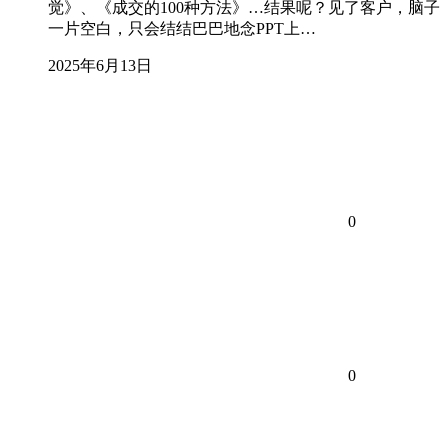
觉》、《成交的100种方法》…结果呢？见了客户，脑子
一片空白，只会结结巴巴地念PPT上…
2025年6月13日
0
0