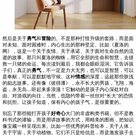
然后是关于
勇气
和
冒险
的。不是那种打怪升级的套路，而是面
对未知、面对困难时，内心生出的那种坚定。比如《夏洛的
网》，这是一个关于友情、关于承诺、关于面对生命自然的流
逝的故事。那只叫夏洛的蜘蛛，用它全部的生命和智慧，去拯
救一只猪的命运。每次读到最后，我都会眼眶湿润。它告诉孩
子们，真正的
勇气
，不一定是力大无穷，也可以是智慧，可以
是奉献，可以是默默地守候。这种
情感
的深度，远超那些肤浅
的励志故事。还有像《彼得潘》，永不长大的男孩，飞翔，海
盗，永无岛…听起来多浪漫！它触动的是孩子内心深处对自
由、对游戏的向往，当然，也隐约带着一丝丝对“长大”的恐惧
和抗拒。让孩子知道，保有内心的孩子气，是很重要的。
别忘了那些能打开孩子
好奇心
大门的非虚构类书籍。但不是教
科书式的灌输，而是用讲故事的方式，用精美的图画，把知识
像宝藏一样呈现出来。比如一些优秀的科普绘本，关于人体，
关于宇宙，关于动植物。它们不只是给信息，而是激发孩子去