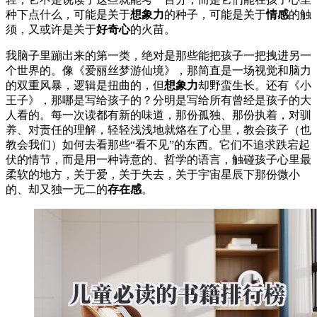
种下点什么，可能是关于
想象力
的种子，可能是关于
情感
的触
须，又或许是关于
好奇心
的火苗。
我脑子里蹦出来的第一类，绝对是那些能把孩子一把拽进另一
个世界的。像《爱丽丝梦游仙境》，那简直是一场视觉和脑力
的双重风暴，逻辑是扭曲的，但
想象力
却野蛮生长。还有《小
王子》，那哪是写给孩子的？分明是写给所有曾经是孩子的大
人看的。每一次读都有新的味道，那份孤独、那份执着，对驯
养、对责任的理解，轻轻浅浅地就烙在了心里，教会孩子（也
教会我们）如何去看那些“看不见”的东西。它们不追求跌宕起
伏的情节，而是用一种诗意的、哲学的语言，触碰孩子心里最
柔软的地方，关于爱，关于失去，关于宇宙星辰下那份微小
的、却又独一无二的
存在感
。