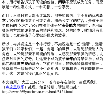
本，用行动告诉孩子阅读的价值。
阅读
不应该成为任务，而应
该是一种生活方式，一种习惯，一份享受。
而且，不是只有大部头才算数。那些短短的、字不多的优秀
绘
本
，它们的价值甚至可能更高。图画和文字的结合，是孩子最
早接触的“艺术”，它们在滋养孩子的
审美能力
的同时，也用最
凝练的方式传递着复杂的情感和概念。好的绘本，哪怕只有几
页纸，也能在孩子心里掀起巨大的波澜。
所以，与其说这是一个排行榜，不如说这是一份“邀请”。邀请
孩子们（和家长们）一起，走进书的世界，去遇见那些迷人的
角色，去经历那些不可能的冒险，去感受那些细腻的情感，去
点燃对世界的好奇。让这些书成为孩子
童年
的背景音乐，成为
他们构建
世界观
的基石。它们在那里，静静地等待着被翻开，
等待着与一颗颗鲜活的小生命相遇。这份相遇，有时能影响一
生。这，才是“必读”真正的意义吧。
本文由用户 大王 上传分享，若内容存在侵权，请联系我们
（
点这里联系
）处理。如若转载，请注明出处：
http://www.365yunshebao.com/book/5171.html