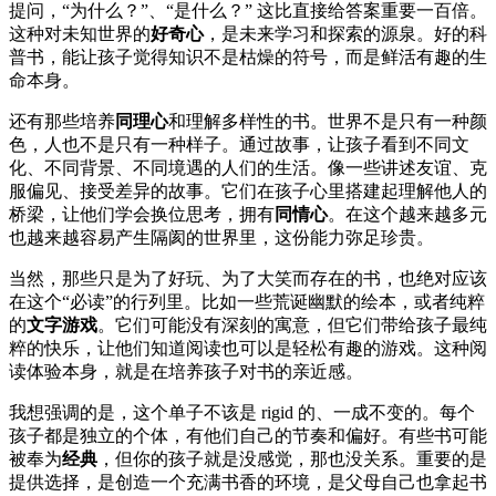
提问，“为什么？”、“是什么？” 这比直接给答案重要一百倍。
这种对未知世界的
好奇心
，是未来学习和探索的源泉。好的科
普书，能让孩子觉得知识不是枯燥的符号，而是鲜活有趣的生
命本身。
还有那些培养
同理心
和理解多样性的书。世界不是只有一种颜
色，人也不是只有一种样子。通过故事，让孩子看到不同文
化、不同背景、不同境遇的人们的生活。像一些讲述友谊、克
服偏见、接受差异的故事。它们在孩子心里搭建起理解他人的
桥梁，让他们学会换位思考，拥有
同情心
。在这个越来越多元
也越来越容易产生隔阂的世界里，这份能力弥足珍贵。
当然，那些只是为了好玩、为了大笑而存在的书，也绝对应该
在这个“必读”的行列里。比如一些荒诞幽默的绘本，或者纯粹
的
文字游戏
。它们可能没有深刻的寓意，但它们带给孩子最纯
粹的快乐，让他们知道阅读也可以是轻松有趣的游戏。这种阅
读体验本身，就是在培养孩子对书的亲近感。
我想强调的是，这个单子不该是 rigid 的、一成不变的。每个
孩子都是独立的个体，有他们自己的节奏和偏好。有些书可能
被奉为
经典
，但你的孩子就是没感觉，那也没关系。重要的是
提供选择，是创造一个充满书香的环境，是父母自己也拿起书