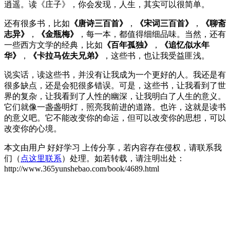
逍遥。读《庄子》，你会发现，人生，其实可以很简单。
还有很多书，比如
《唐诗三百首》
，
《宋词三百首》
，
《聊斋
志异》
，
《金瓶梅》
，每一本，都值得细细品味。当然，还有
一些西方文学的经典，比如
《百年孤独》
，
《追忆似水年
华》
，
《卡拉马佐夫兄弟》
，这些书，也让我受益匪浅。
说实话，读这些书，并没有让我成为一个更好的人。我还是有
很多缺点，还是会犯很多错误。可是，这些书，让我看到了世
界的复杂，让我看到了人性的幽深，让我明白了人生的意义。
它们就像一盏盏明灯，照亮我前进的道路。也许，这就是读书
的意义吧。它不能改变你的命运，但可以改变你的思想，可以
改变你的心境。
本文由用户 好好学习 上传分享，若内容存在侵权，请联系我
们（
点这里联系
）处理。如若转载，请注明出处：
http://www.365yunshebao.com/book/4689.html