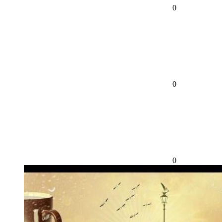
0
0
0