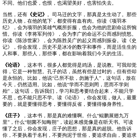
不同。他们也爱，也恨，也渴望美好，也害怕失去。
当然，还有
《史记》
。司马迁的文字，那真是太生动了。那些
历史人物，在他的笔下，都变得有血有肉。你读《项羽本
纪》，会为项羽的英雄气概所折服，也会为他的悲剧命运所惋
惜。你读《李将军列传》，会为李广的命运不公而感到愤怒。
你读《陈涉世家》，会为陈胜吴广的起义而感到振奋。读《史
记》，你会发现，历史不是冰冷的数字和事件，而是活生生的
人和事。那些人，那些事，都在影响着我们今天的生活。
《论语》
，这本书，很多人都觉得是鸡汤，是说教。可我却觉
得，它是一种智慧。孔子的话，虽然有些是过时的，但有些却
是永恒的。比如，他说“己所不欲，勿施于人”，这句话，放在
今天，仍然适用。比如，他说“学而不思则罔，思而不学则
殆”，这句话，告诉我们，学习和思考要结合起来，不能只学
不思，也不能只思不学。读《论语》，你会发现，做人，最重
要的，就是要懂得思考，要懂得反省，要懂得修身养性。
《庄子》
，这本书，那是真的难懂啊。什么“鲲鹏展翅九万
里”，什么“朝菌不知晦朔”，读起来感觉像是在听天书。可读
懂了之后，你会发现，庄子的思想，那是真的超脱。他告诉
你，不要执着于名利，不要拘泥于世俗，要追求自由，要追求