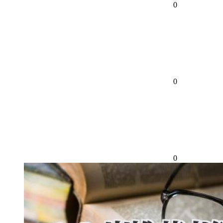
0
0
0