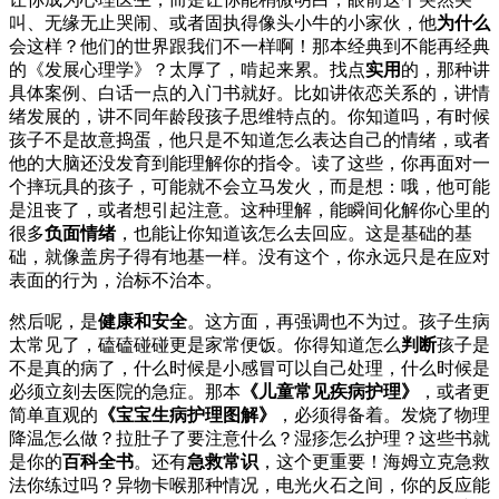
叫、无缘无止哭闹、或者固执得像头小牛的小家伙，他
为什么
会这样？他们的世界跟我们不一样啊！那本经典到不能再经典
的《发展心理学》？太厚了，啃起来累。找点
实用
的，那种讲
具体案例、白话一点的入门书就好。比如讲依恋关系的，讲情
绪发展的，讲不同年龄段孩子思维特点的。你知道吗，有时候
孩子不是故意捣蛋，他只是不知道怎么表达自己的情绪，或者
他的大脑还没发育到能理解你的指令。读了这些，你再面对一
个摔玩具的孩子，可能就不会立马发火，而是想：哦，他可能
是沮丧了，或者想引起注意。这种理解，能瞬间化解你心里的
很多
负面情绪
，也能让你知道该怎么去回应。这是基础的基
础，就像盖房子得有地基一样。没有这个，你永远只是在应对
表面的行为，治标不治本。
然后呢，是
健康和安全
。这方面，再强调也不为过。孩子生病
太常见了，磕磕碰碰更是家常便饭。你得知道怎么
判断
孩子是
不是真的病了，什么时候是小感冒可以自己处理，什么时候是
必须立刻去医院的急症。那本
《儿童常见疾病护理》
，或者更
简单直观的
《宝宝生病护理图解》
，必须得备着。发烧了物理
降温怎么做？拉肚子了要注意什么？湿疹怎么护理？这些书就
是你的
百科全书
。还有
急救常识
，这个更重要！海姆立克急救
法你练过吗？异物卡喉那种情况，电光火石之间，你的反应能