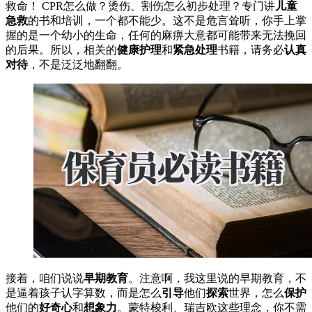
救命！ CPR怎么做？烫伤、割伤怎么初步处理？专门讲
儿童
急救
的书和培训，一个都不能少。这不是危言耸听，你手上掌
握的是一个幼小的生命，任何的麻痹大意都可能带来无法挽回
的后果。所以，相关的
健康护理
和
紧急处理
书籍，请务必
认真
对待
，不是泛泛地翻翻。
接着，咱们说说
早期教育
。注意啊，我这里说的早期教育，不
是逼着孩子认字算数，而是怎么
引导
他们
探索
世界，怎么
保护
他们的
好奇心
和
想象力
。蒙特梭利、瑞吉欧这些理念，你不需