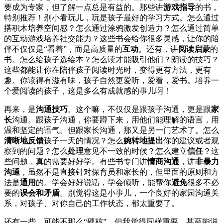
要成为专家，但了解一点总是有益的。那些讲
游戏指导
的书，
特别推荐！别小看玩儿，玩是孩子最好的学习方式。怎么通过
搭积木培养空间感？怎么通过涂鸦激发创造力？怎么通过简单
的互动游戏培养社交能力？这些书会给你很多灵感，让你的陪
伴不仅仅是“看着”，而是高质量的
互动
。还有，讲
阅读启蒙
的
书。怎么给孩子选绘本？怎么读才能吸引他们？朗读的技巧？
这些都能让你在陪伴孩子阅读时光时，变得更有方法，更有
趣。你读得有滋有味，孩子自然更爱听，爱看，爱书。培养一
个爱阅读的孩子，这是多么有成就感的事儿啊！
再来，是
沟通技巧
。这个嘛，不仅仅是跟孩子沟通，更是跟
家
长
沟通。跟孩子沟通，你要蹲下来，用他们能理解的语言，用
温和坚定的语气。但跟家长沟通，那又是另一门艺术了。怎么
清晰地反馈
孩子一天的情况？怎么
婉转地提出
你的建议或者观
察到的问题？怎么
处理
意见不一致的时候？怎么建立
信任
？这
些问题，真的需要好好学。有些书专门讲
情商沟通
，讲
非暴力
沟通
，虽然不是直接针对保育员和家长的，但里面的原则和方
法是
通用
的。学会好好说话，学会倾听，能帮你
避免
很多不必
要的
误会和矛盾
。别觉得这是小事儿，一个良好的家园沟通关
系，对孩子、对你自己的工作状态，都太重要了。
还有一些，可能不那么“硬核”，但我觉得同样重要，甚至能滋