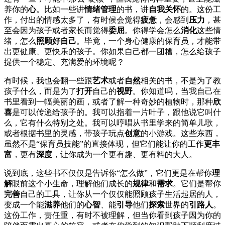
养你的
心
。比如一些讲
情绪管理
的书，讲
自我关怀
的。这份工
作，付出的情感太多了，有时候会觉得
疲惫
，会感到
压力
，甚
至会因为孩子或者家长而觉得
委屈
。你得学会怎么
消化
这些情
绪，怎么
照顾好自己
。毕竟，一个身心健康的保育员，才能带
出更健康、更快乐的孩子。你如果自己都一团糟，怎么给孩子
提供一个稳定、充满爱的环境呢？
有时候，我也会翻一些跟
艺术
或者
自然
相关的书，不是为了教
孩子什么，而是为了
打开
自己的
视野
。你知道吗，当我自己在
书里看到一幅美丽的画，或者了解一种奇妙的植物时，那种
欣
喜
是可以传递给孩子的。我可以指着一片叶子，跟他说它叫什
么，它有什么特别之处。我可以哼唱从书里学来的简单儿歌，
或者根据书里的灵感，带孩子玩点
创意
的小游戏。这些东西，
虽然不是“保育员技能”的直接体现，但它们能让你的工作
更丰
富
，更有
深度
，让你成为一个更有趣、更有料的大人。
说到底，这些书不仅仅是告诉你“怎么做”，它们更是在帮你
理
解
眼前这个小生命，理解他们成长的
规律
和
需求
。它们是帮你
完善
自己的工具，让你从一个仅仅能照顾孩子生活起居的人，
变成一个能
滋养
他们的
心智
、能
引导
他们
探索
世界的
引路人
。
这份工作，责任重，有时不被理解，但当你看到孩子因为你的