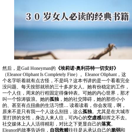
然后，是Gail Honeyman的
《埃莉诺·奥利芬特一切安好》
（Eleanor Oliphant Is Completely Fine）。Eleanor Oliphant，这
个名字听着就有点古怪，不是吗？这本书讲的是一个看着完全
没问题、每天按部就班的三十多岁女人。她有份稳定的工作，
一个人住，周末的行程固定得像钟表。可她的内心世界，那才
叫一个惊涛骇浪。她的
孤独
，她的社交障碍，她的那些小小
的、甚至有点扭曲的生活习惯… 读着读着，你会发现，啊，
原来不是只有我一个人这么别扭，这么
孤独
。尤其是在大城市
里打拼的女性，身边人来人往，可内心的
空虚感
却挥之不去。
社交媒体上人人活得精彩，对比之下更显自己的
落寞
。
Eleanor的故事告诉你，
自我救赎
往往是从承认自己的
脆弱
和