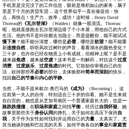
手机里是没完没了的工作信息，眼前是堆积如山的家务，脑子
里是下个月的房贷车贷… 这个世界似乎一直在催促你：快
点，再快点！生产力，效率，成功！这时候，Henry David
Thoreau的
《瓦尔登湖》
（Walden）就像一股清流。Thoreau
呢，他就直接跑去瓦尔登湖边搭了个小木屋，用他自己的方式
生活。他的书不是叫你都去当隐士，而是提醒你，能不能试试
慢下来
？能不能分清楚，哪些是
必需
，哪些是
欲望
？能不能重
新
连接自然
，听听风吹过树叶的声音，看看湖水的颜色变化？
三十岁，也许你已经在物质上小有成就，但精神上呢？是不是
越来越
焦虑
，越来越
空虚
？这本书是一剂解药，对抗这个
过度
消费
、
过度娱乐
、
过度焦虑
的时代。它鼓励你审视自己的生
活，砍掉那些
不必要
的部分，去体验那种
简单而深刻
的快乐，
找回
自己的节奏
和
内心的平静
。
当然，不能不提米歇尔·奥巴马的
《成为》
（Becoming）。这
位前第一夫人的自传，特别适合三十岁的你看。她不是生来就
在白宫的，她也是从芝加哥南区一个普通家庭长大的，也是
一
路跌跌撞撞
，在
职场和家庭
之间找
平衡
，经历过
自我怀疑
。她
故事里那些关于
身份认同
的挣扎，关于如何在高压下保持
自
我
，关于作为女性如何找到并运用自己的
力量
，太真实了。尤
其当她谈到她和巴拉克的关系，如何平衡各自的
事业
和
家庭责