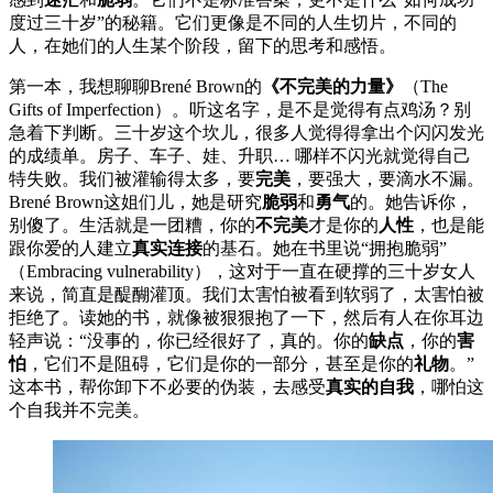
度过三十岁”的秘籍。它们更像是不同的人生切片，不同的
人，在她们的人生某个阶段，留下的思考和感悟。
第一本，我想聊聊Brené Brown的
《不完美的力量》
（The
Gifts of Imperfection）。听这名字，是不是觉得有点鸡汤？别
急着下判断。三十岁这个坎儿，很多人觉得得拿出个闪闪发光
的成绩单。房子、车子、娃、升职… 哪样不闪光就觉得自己
特失败。我们被灌输得太多，要
完美
，要强大，要滴水不漏。
Brené Brown这姐们儿，她是研究
脆弱
和
勇气
的。她告诉你，
别傻了。生活就是一团糟，你的
不完美
才是你的
人性
，也是能
跟你爱的人建立
真实连接
的基石。她在书里说“拥抱脆弱”
（Embracing vulnerability），这对于一直在硬撑的三十岁女人
来说，简直是醍醐灌顶。我们太害怕被看到软弱了，太害怕被
拒绝了。读她的书，就像被狠狠抱了一下，然后有人在你耳边
轻声说：“没事的，你已经很好了，真的。你的
缺点
，你的
害
怕
，它们不是阻碍，它们是你的一部分，甚至是你的
礼物
。”
这本书，帮你卸下不必要的伪装，去感受
真实的自我
，哪怕这
个自我并不完美。