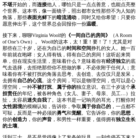
不堪
开始的，而
连接
他人，哪怕只是一点点善意，也能点亮整
个世界。这本书，像一面镜子，照出都市女性那些不为人知的
角落，那些
表面光鲜
下的
暗流涌动
，同时又给你希望：只要你
愿意伸出手，这个世界总会回报你一份
温暖
。
接下来，聊聊Virginia Woolf的
《一间自己的房间》
（A Room
of One’s Own）。 Woolf的这本，太！重！要！了！尤其是对
那些在三十岁，还在为自己的
时间和空间
挣扎的女人。她一百
年前就在咆哮：女人得有钱，得有自己的房间！这听起来简
单，但在现实生活里，意味着什么？意味着你有
经济独立
的底
气去选择，去拒绝那些你不想做的事，不必依附于任何人；意
味着你有不被打扰的角落去思考、去创造、去仅仅只是发呆，
去拥有
自己的心流
。这个房间，可以是物理空间，也可以是心
理空间，一种
不被打扰
、
属于你的
独立意识。在三十岁这个
承
担责任
的年纪，被各种角色（女儿、妻子、母亲、员工…）拉
扯，太容易
迷失自我
了。这本书是一记响亮的耳光，打醒你对
女性困境
的模糊认知，告诉你，争取
属于你自己的
，一点都不
可耻，反而是一种必须的
勇气
和
觉醒
。它告诉你，你的
思想
，
你的
创造力
，你的
声音
，和男性一样重要，值得拥有
独立生长
的土壤
。
活到三十，是不是觉得像上了发条的玩具，一刻也停不下来？