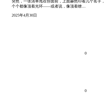
突然，一张清单甩在你面前，上面赫然印着几个名字，
个个都像顶着光环——或者说，像顶着镣…
2025年4月30日
0
0