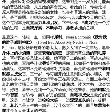
任
，如何应对公众的
审视
和
期待
，这些都是三十岁女性可能面
临的普适性难题，只是她的舞台更大。看她的书，你会觉得，
原来即便是站在世界之巅的女性，也会有普通人的烦恼、迷
茫、甚至脆弱。但她怎么应对，怎么一步步
成为
今天的自己，
这个过程本身就充满
力量
和
启发
。它告诉你，
“成为”
是一个持
续的过程，是
自我探索
、
不断学习
、
勇敢承担
的总和。
最后这本，轻松一点，但同样
犀利
。Nora Ephron的
《我对我
的脖子感到抱歉》
（I Feel Bad About My Neck）。Nora
Ephron，这位妙语连珠的老太太，把女人到了一定年纪，那些
身体上的小烦恼
、那些
衰老的痕迹
、那些
日常生活的鸡毛蒜
皮
，写得既好笑又让人心酸。她写脖子上的皱纹，写越来越松
弛的皮肤，写那些让你
哭笑不得
的瞬间，比如买个文胸都像是
场战役。这本书不是教你如何对抗衰老，而是教你如何
带着幽
默感
去
接受
它。三十岁，你可能开始注意到眼角的小细纹，开
始担心身材走样，开始觉得青春正在离你远去。市面上各种抗
衰老的宣传铺天盖地，加剧你的
年龄焦虑
。读这本书，你会觉
得，好吧，原来不是我一个人在偷偷担心这些事。她的
幽默
是
一种
智慧
，告诉你，面对岁月的流逝，
自嘲
和
接受
是最好的铠
甲。这是一本让你一边
哈哈大笑
，一边
深深点头
的书，提醒
你，
衰老
也是人生的一部分，没什么大不了的，而且
智慧
和
有
趣
才是女人最
迷人
的资本。