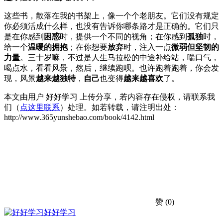
这些书，散落在我的书架上，像一个个老朋友。它们没有规定
你必须活成什么样，也没有告诉你哪条路才是正确的。它们只
是在你感到
困惑
时，提供一个不同的视角；在你感到
孤独
时，
给一个
温暖的拥抱
；在你想要
放弃
时，注入一点
微弱但坚韧的
力量
。三十岁嘛，不过是人生马拉松的中途补给站，喘口气，
喝点水，看看风景，然后，继续跑呗。也许跑着跑着，你会发
现，风景
越来越独特
，
自己
也变得
越来越喜欢
了。
本文由用户 好好学习 上传分享，若内容存在侵权，请联系我
们（
点这里联系
）处理。如若转载，请注明出处：
http://www.365yunshebao.com/book/4142.html
赞
(0)
好好学习