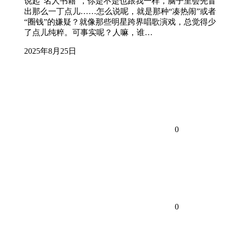
说起“名人书籍”，你是不是也跟我一样，脑子里会先冒
出那么一丁点儿……怎么说呢，就是那种“凑热闹”或者
“圈钱”的嫌疑？就像那些明星跨界唱歌演戏，总觉得少
了点儿纯粹。可事实呢？人嘛，谁…
2025年8月25日
0
0