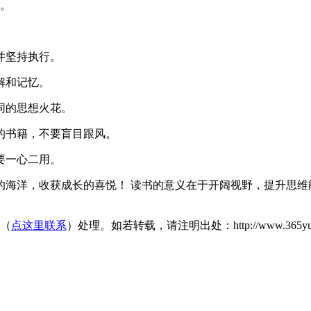
力。
并坚持执行。
解和记忆。
同的思想火花。
的书籍，不要盲目跟风。
要一心二用。
海洋，收获成长的喜悦！ 读书的意义在于开阔视野，提升思维
们（
点这里联系
）处理。如若转载，请注明出处：http://www.365yunsheba