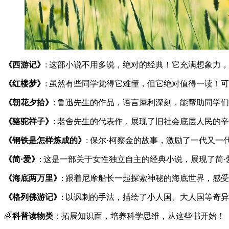
《西游记》
: 这部小说不用多说，绝对的经典！它充满想象力
《红楼梦》
: 虽然有些同学觉得它难懂，但它绝对值得一读！
《朝花夕拾》
: 鲁迅先生的作品，语言犀利深刻，能帮助同学
《骆驼祥子》
: 老舍先生的代表作，展现了旧社会底层人民的
《钢铁是怎样炼成的》
: 保尔·柯察金的故事，激励了一代又
《简·爱》
: 这是一部关于女性独立自主的经典小说，展现了简
《海底两万里》
: 跟着尼摩船长一起探索神秘的海底世界，感
《格列佛游记》
: 以讽刺的手法，描绘了小人国、大人国等奇
🌈
科普读物类
：拓展知识面，培养科学思维，从这些书开始！