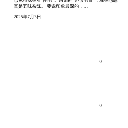
总觉得我在看“闲书”。所谓的“必读书目”，现在想想，
真是五味杂陈。 要说印象最深的，…
2025年7月3日
0
0