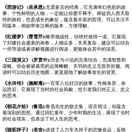
《西游记》 (吴承恩):
无需多言的经典，它充满奇幻色彩的故
事、个性鲜明的人物，一定能让你爱不释手。师徒四人西天取
经的旅程，也是成长的象征，蕴含着丰富的哲理。可以关注不
同版本，例如带有注释的版本，方便理解。
《红楼梦》 (曹雪芹):
略带挑战性，但绝对值得一读。它展现
了封建社会盛衰的画卷，人物众多，关系复杂，建议可以结合
一些导读或者讲解视频进行阅读，更能体会其中的深意。
《三国演义》 (罗贯中):
历史与小说的完美结合，充满智慧和
谋略。你会被诸葛亮的运筹帷幄、关羽的忠义无双所折服。阅
读时可以结合历史地图，更直观地了解故事发生的背景。
《水浒传》 (施耐庵):
一百零八位好汉的故事，性格各异，命
运跌宕。它展现了当时的社会风貌，也引发我们对正义、忠义
的思考。
《朝花夕拾》 (鲁迅):
鲁迅先生的散文集，语言简洁，却蕴含
着深刻的思想。通过回忆童年、少年时期的生活，展现了当时
的社会现实，也表达了对人生的思考。
《骆驼祥子》 (老舍):
讲述了人力车夫祥子的悲惨命运，反映