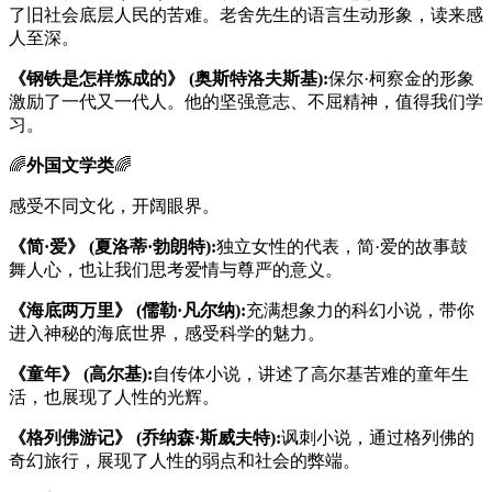
了旧社会底层人民的苦难。老舍先生的语言生动形象，读来感
人至深。
《钢铁是怎样炼成的》 (奥斯特洛夫斯基):
保尔·柯察金的形象
激励了一代又一代人。他的坚强意志、不屈精神，值得我们学
习。
🌈
外国文学类
🌈
感受不同文化，开阔眼界。
《简·爱》 (夏洛蒂·勃朗特):
独立女性的代表，简·爱的故事鼓
舞人心，也让我们思考爱情与尊严的意义。
《海底两万里》 (儒勒·凡尔纳):
充满想象力的科幻小说，带你
进入神秘的海底世界，感受科学的魅力。
《童年》 (高尔基):
自传体小说，讲述了高尔基苦难的童年生
活，也展现了人性的光辉。
《格列佛游记》 (乔纳森·斯威夫特):
讽刺小说，通过格列佛的
奇幻旅行，展现了人性的弱点和社会的弊端。