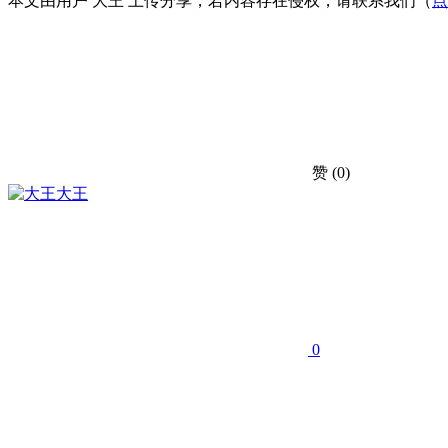
本文由用户 大王 上传分享，若内容存在侵权，请联系我们（
点
赞
(0)
大王
0