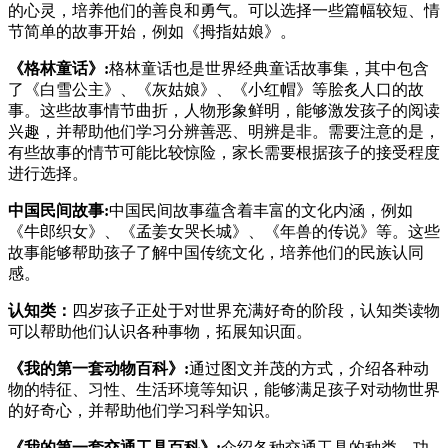
的心灵，培养他们的善良和勇气。可以选择一些篇幅较短、情
节简单的故事开始，例如《拇指姑娘》。
《格林童话》:
格林童话也是世界经典童话故事集，其中包含
了《白雪公主》、《灰姑娘》、《小红帽》等脍炙人口的故
事。这些故事情节曲折，人物形象鲜明，能够激发孩子的阅读
兴趣，并帮助他们学习分辨善恶、明辨是非。需要注意的是，
有些故事的情节可能比较惊险，家长需要根据孩子的接受程度
进行选择。
中国民间故事:
中国民间故事蕴含着丰富的文化内涵，例如
《牛郎织女》、《孟姜女哭长城》、《年兽的传说》等。这些
故事能够帮助孩子了解中国传统文化，培养他们的民族认同
感。
认知类：
四岁孩子正处于对世界充满好奇的阶段，认知类读物
可以帮助他们认识各种事物，拓展知识面。
《我的第一套动物百科》:
通过图文并茂的方式，介绍各种动
物的特征、习性、生活环境等知识，能够满足孩子对动物世界
的好奇心，并帮助他们学习科学知识。
《我的第一套交通工具百科》:
介绍各种交通工具的种类、功