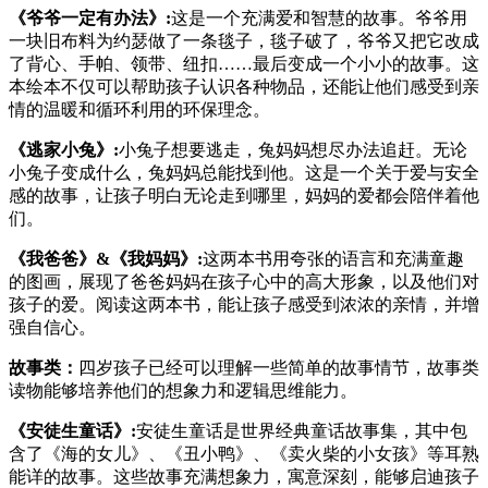
《爷爷一定有办法》:
这是一个充满爱和智慧的故事。爷爷用
一块旧布料为约瑟做了一条毯子，毯子破了，爷爷又把它改成
了背心、手帕、领带、纽扣……最后变成一个小小的故事。这
本绘本不仅可以帮助孩子认识各种物品，还能让他们感受到亲
情的温暖和循环利用的环保理念。
《逃家小兔》:
小兔子想要逃走，兔妈妈想尽办法追赶。无论
小兔子变成什么，兔妈妈总能找到他。这是一个关于爱与安全
感的故事，让孩子明白无论走到哪里，妈妈的爱都会陪伴着他
们。
《我爸爸》&《我妈妈》:
这两本书用夸张的语言和充满童趣
的图画，展现了爸爸妈妈在孩子心中的高大形象，以及他们对
孩子的爱。阅读这两本书，能让孩子感受到浓浓的亲情，并增
强自信心。
故事类：
四岁孩子已经可以理解一些简单的故事情节，故事类
读物能够培养他们的想象力和逻辑思维能力。
《安徒生童话》:
安徒生童话是世界经典童话故事集，其中包
含了《海的女儿》、《丑小鸭》、《卖火柴的小女孩》等耳熟
能详的故事。这些故事充满想象力，寓意深刻，能够启迪孩子