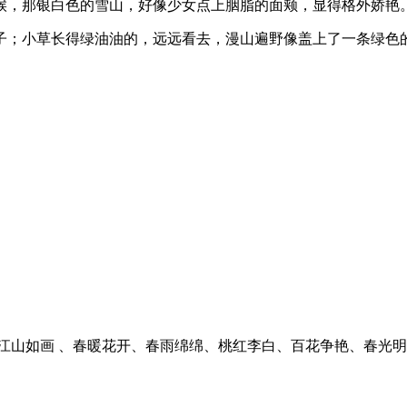
时候，那银白色的雪山，好像少女点上胭脂的面颊，显得格外娇艳
叶子；小草长得绿油油的，远远看去，漫山遍野像盖上了一条绿色
、江山如画 、春暖花开、春雨绵绵、桃红李白、百花争艳、春光