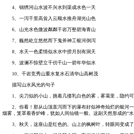
4、锦绣河山水波不兴水到渠成水色一天
5、一泻千里高耸入云顺水推舟湖光山色
6、山光水色微波粼粼千岩万壑碧海青山
7、巍然屹立悠然而下鬼斧神工银河倒泻
8、水天一色柔情似水水中捞月别有洞天
9、波澜不惊壁立千仞千山一碧年华似水
10、千岩竞秀山重水复水石清华山高树茂
描写山水风光的句子
1、尖刀似的小山，挑着几缕乳白色的雾，雾霭里，隐约
2、你看！那从山顶直泻而下的瀑布好似神奇灿烂的银河
烟雾，笼罩着香炉峰，犹如人间仙镜一般。这副天然形成的“水
3、秋天，这座山是红色的。山上的枫树叶，转眼间变成