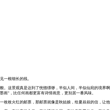
可见一根细长的线。
一般。这景观真是达到了恍惚缥缈，半似人间，半似仙宛的境界
墨画”，比任何画都更富有诗情画意，更别居一番风味。
了一枚枚火红的邮票，那邮票就像是秋姑娘，给夏叔叔的信，让