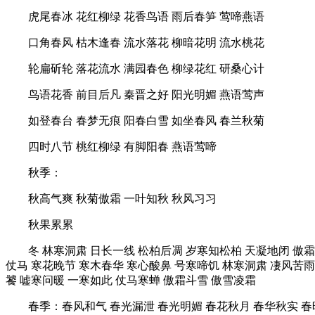
虎尾春冰 花红柳绿 花香鸟语 雨后春笋 莺啼燕语
口角春风 枯木逢春 流水落花 柳暗花明 流水桃花
轮扁斫轮 落花流水 满园春色 柳绿花红 研桑心计
鸟语花香 前目后凡 秦晋之好 阳光明媚 燕语莺声
如登春台 春梦无痕 阳春白雪 如坐春风 春兰秋菊
四时八节 桃红柳绿 有脚阳春 燕语莺啼
秋季：
秋高气爽 秋菊傲霜 一叶知秋 秋风习习
秋果累累
冬 林寒洞肃 日长一线 松柏后凋 岁寒知松柏 天凝地闭 傲霜
仗马 寒花晚节 寒木春华 寒心酸鼻 号寒啼饥 林寒洞肃 凄风苦雨
饕 嘘寒问暖 一寒如此 仗马寒蝉 傲霜斗雪 傲雪凌霜
春季：春风和气 春光漏泄 春光明媚 春花秋月 春华秋实 春