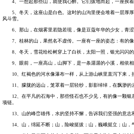
4、一想起那些山，就使我心醉。它们拔地而起，一座挨
5、冬天，这座山是白色。这时的山沟里便会堆着一层厚
风斗雪。
6、那山，在烟雾里若隐若现，像是豆蔻年华的少女，青
7、桂林的山，果然名不虚传。一座有一座的姿态：有的
8、冬天，雪花给松树穿上了白袄，太阳一照，银光闪闪
9、眼前，一座高山，山脚下，是一条潺潺的小溪，相依
10、红褐色的河水像瀑布一样，从上游山峡里直泻下来，
11、朦胧的远山，笼罩着一层轻纱，影影绰绰，在飘渺
12、在平凡的石海中，那些怪石也不少见，有的像一颗
项链。
13、山的峰峦雄伟，水的坚持不懈，告诉我们坚强的意
14、山，绵延不断；山，险峻挺拔；山，巍峨挺立；山