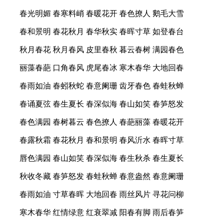
春光明媚 春寒料峭 春暖花开 春色撩人 鹅毛大雪
春和景明 春花秋月 春华秋实 春晖寸草 如登春台
秋月春花 秋月春风 皮里春秋 暮云春树 满园春色
丽藻春葩 口角春风 虎尾春冰 寒木春华 大地回春
春雨如油 春蚓秋蛇 春意阑珊 齿牙春色 春蛙秋蝉
春诵夏弦 春生夏长 春深似海 春山如笑 春笋怒发
春色满园 春树暮云 春色撩人 春葩丽藻 春暖花开
春露秋霜 春花秋月 春和景明 春风沂水 春晖寸草
唇色满园 春山如笑 春深似海 春生秋杀 春生夏长
秋收冬藏 春笋怒发 春蛙秋蝉 春意盎然 春意阑珊
春雨如油 寸草春晖 大地回春 雨丝风片 寻花问柳
寒木春华 红情绿意 红衰翠减 阳春有脚 雨后春笋