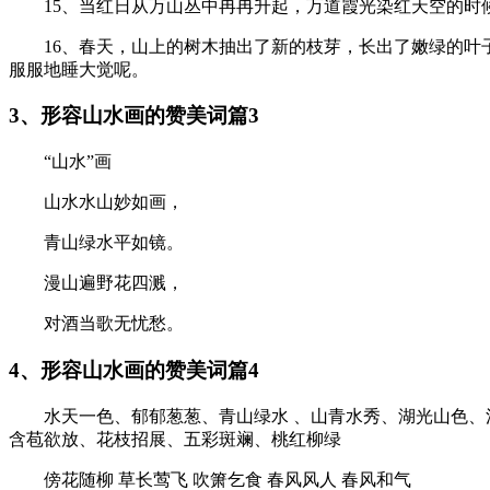
15、当红日从万山丛中冉冉升起，万道霞光染红天空的
16、春天，山上的树木抽出了新的枝芽，长出了嫩绿的
服服地睡大觉呢。
3、形容山水画的赞美词篇3
“山水”画
山水水山妙如画，
青山绿水平如镜。
漫山遍野花四溅，
对酒当歌无忧愁。
4、形容山水画的赞美词篇4
水天一色、郁郁葱葱、青山绿水 、山青水秀、湖光山色
含苞欲放、花枝招展、五彩斑斓、桃红柳绿
傍花随柳 草长莺飞 吹箫乞食 春风风人 春风和气