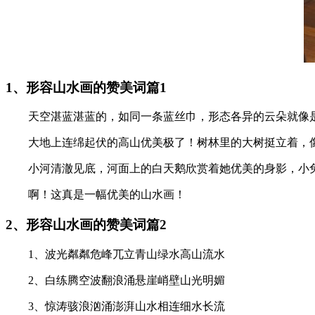
1、形容山水画的赞美词篇1
天空湛蓝湛蓝的，如同一条蓝丝巾，形态各异的云朵就像
大地上连绵起伏的高山优美极了！树林里的大树挺立着，
小河清澈见底，河面上的白天鹅欣赏着她优美的身影，小
啊！这真是一幅优美的山水画！
2、形容山水画的赞美词篇2
1、波光粼粼危峰兀立青山绿水高山流水
2、白练腾空波翻浪涌悬崖峭壁山光明媚
3、惊涛骇浪汹涌澎湃山水相连细水长流