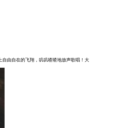
上自由自在的飞翔，叽叽喳喳地放声歌唱！大