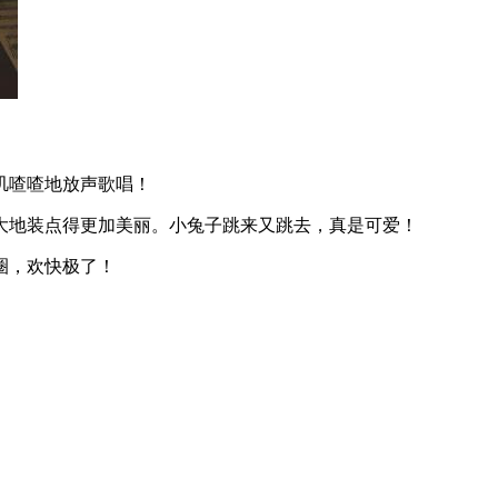
叽喳喳地放声歌唱！
大地装点得更加美丽。小兔子跳来又跳去，真是可爱！
圈，欢快极了！