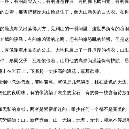
着一座，有的高耸入云，有的逶迤伸展，有的像飞腾的龙，有的
厚的白雪，那雪把整座大山给遮住了，像大山新买的白大衣。在
涩的脸庞却又出落得大方，见到山的一瞬间里，这世界所有的喧
像奔腾的骏马，有的像凶猛的老鹰，还有的像怒吼的雄狮。但是
的，真像穿着水晶衣的公主。大地也裹上了一件厚厚的棉衣，山
相伴，形同父子，互相依偎着，山用他的高耸为溪流保驾护航，
撞击在岩石上，飞溅起一丈多高的浪花，震耳欲聋。
的云烟中忽远忽近，若即若离。就像是几笔淡墨，抹在蓝色的天边
银灰色的夜明珠，有的像沾染了灰尘的宝石，有的像一枝含苞待放
志和无私的奉献，两者是紧密相连的，唯少任何一个都不是完美的
，气势磅礴；山，新奇秀丽。山，无语，无悔，无惧，却永不停息