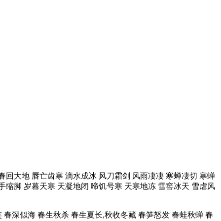
 春回大地 唇亡齿寒 滴水成冰 风刀霜剑 风雨凄凄 寒蝉凄切 寒蝉
手缩脚 岁暮天寒 天凝地闭 啼饥号寒 天寒地冻 雪窖冰天 雪虐风
 春深似海 春生秋杀 春生夏长,秋收冬藏 春笋怒发 春蛙秋蝉 春