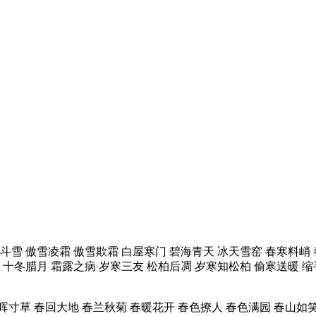
斗雪 傲雪凌霜 傲雪欺霜 白屋寒门 碧海青天 冰天雪窑 春寒料峭
 十冬腊月 霜露之病 岁寒三友 松柏后凋 岁寒知松柏 偷寒送暖 缩
晖寸草 春回大地 春兰秋菊 春暖花开 春色撩人 春色满园 春山如笑