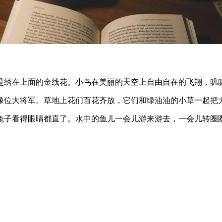
是绣在上面的金线花。小鸟在美丽的天空上自由自在的飞翔，叽
像位大将军。草地上花们百花齐放，它们和绿油油的小草一起把
兔子看得眼睛都直了。水中的鱼儿一会儿游来游去，一会儿转圈