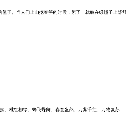
。
的毯子。当人们上山挖春笋的时候，累了，就躺在绿毯子上舒舒
明媚、桃红柳绿、蜂飞蝶舞、春意盎然、万紫千红、万物复苏、