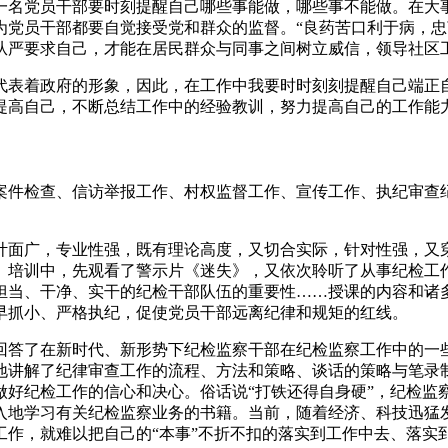
一名党员干部要时刻提醒自己哪些事能做，哪些事不能做。在大
为党员干部都要自觉接受党和群众的监督。“良药苦口利于病，忠
从严要求自己，才能在居民群众与同事之间树立威信，领导社区
代表着政府的形象，因此，在工作中我要时时刻刻提醒自己端正
提高自己，不断总结工作中的经验教训，努力提高自己的工作能力
案件检查、信访举报工作、村权监督工作、宣传工作、执纪审查
计面广，专业性强，既有理论高度，又切合实际，针对性强，又
。培训中，先观看了警示片《迷失》，又依次聆听了从事纪检工
担当、干净、实干的纪检干部队伍的重要性……授课的内容和诸
早抓小、严格执纪，促使党员干部远离纪律和规矩的红线。
回答了在新时代、新形势下纪检监察干部在纪检监察工作中的一
地讲解了纪律审查工作的流程、方法和策略、谈话的策略与笔录
做好纪检工作的信心和决心。俗话说“打铁还得自身硬”，纪检监
入地学习有关纪检监察业务的书籍。当前，随着经济、科技迅猛
作，就难以把自己的“本事”不折不扣的落实到工作中去、落实