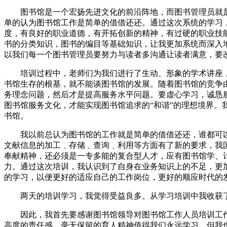
图书馆是一个宏扬先进文化的前沿阵地，而图书管理员就
单的认为图书馆工作是简单的借借还还。通过这次系统的学习
度，有良好的职业道德，有开拓创新的精神，有过硬的职业技
书的分类知识，图书的编目等基础知识，让我更加系统而深入
以我们每一个图书管理员要努力与读者多沟通让读者满意，要
培训过程中，老师们为我们进行了生动、形象的学术讲座
书馆生存的根基，就不能谈图书馆的发展。随着图书馆的竞争
务理念问题，然后才是提高服务水平问题。要虚心学习，诚恳
图书馆服务文化，才能实现图书馆追求的“和谐”的理想境界
书馆。
我以前总认为图书馆的工作就是简单的借借还还，谁都可
文献信息的加工﹑存储﹑查询﹑利用等方面有了新的要求，我
奉献精神，还必须是一专多能的复合型人才，应有图书馆学、
力。通过这次培训，我认识到了自身在业务知识上的不足，更
的学习，以便更好的适应自己的工作岗位，更好的顺应时代的
两天的培训学习，我觉得受益良多。从学习培训中我收获
因此，我首先要感谢图书馆领导对图书馆工作人员培训工
高度的责任感、毫无保留的育人精神值得我们永远学习。但我