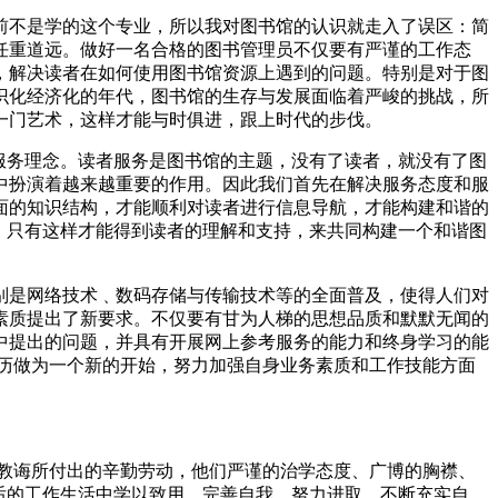
前不是学的这个专业，所以我对图书馆的认识就走入了误区：简
任重道远。做好一名合格的图书管理员不仅要有严谨的工作态
，解决读者在如何使用图书馆资源上遇到的问题。特别是对于图
识化经济化的年代，图书馆的生存与发展面临着严峻的挑战，所
一门艺术，这样才能与时俱进，跟上时代的步伐。
服务理念。读者服务是图书馆的主题，没有了读者，就没有了图
中扮演着越来越重要的作用。因此我们首先在解决服务态度和服
面的知识结构，才能顺利对读者进行信息导航，才能构建和谐的
，只有这样才能得到读者的理解和支持，来共同构建一个和谐图
别是网络技术﹑数码存储与传输技术等的全面普及，使得人们对
素质提出了新要求。不仅要有甘为人梯的思想品质和默默无闻的
中提出的问题，并具有开展网上参考服务的能力和终身学习的能
历做为一个新的开始，努力加强自身业务素质和工作技能方面
教诲所付出的辛勤劳动，他们严谨的治学态度、广博的胸襟、
后的工作生活中学以致用、完善自我、努力进取、不断充实自