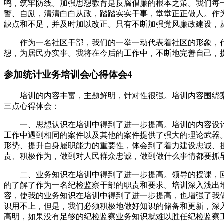
鸣，筑牢防线。加强思想教育是反腐倡廉的根本之策。我们每
警、自励，清清白白从政，踏踏实实干事，堂堂正正做人。作
缺点和不足，并及时加以改正。只有不断加强党风廉政建设，
作为一名社区干部，我们的一举一动代表着社区的形象，
想，为居民办实事。我将在今后的工作中，不断地完善自己，
参加统计业务培训会心得体会4
培训的内容丰富，主题鲜明，针对性很强。培训内容围绕
三点心得体会：
一、思想认识在培训中得到了进一步提高。培训的内容设
工作中遇到相同的案件以及其他的案件提供了强大的理论武器
形势、提升自身履职能力的重要性，体会到了着力建设忠诚、
责、积极作为，做到对人民群众忠诚，做到做什么事情都要抓
二、业务知识在培训中得到了进一步提高。领导的授课，
的了解了作为一名纪检监察干部的职责和要求。培训深入浅出
容，使我的业务知识在培训中得到了进一步提高，也增强了我
识用不上，但是，我们必须积极地做好知识的储备和更新，深
高明，如果没有足够的纪检监察业务知识就难以胜任纪检监察工