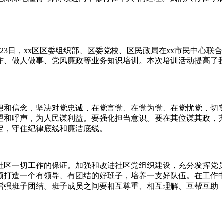
日至23日，xx区区委组织部、区委党校、区民政局在xx市民中心
作、做人做事、党风廉政等业务知识培训。本次培训活动提高了
想和信念，坚决对党忠诚，在党言党、在党为党、在党忧党，切
望和呼声，为人民谋利益。要强化担当意识。要在其位谋其政，
定，守住纪律底线和廉洁底线。
社区一切工作的保证。加强和改进社区党组织建设，充分发挥党
须打造一个有领导、有团结的好班子，培养一支好队伍。在工作中
增强班子团结。班子成员之间要相互尊重、相互理解、互帮互助