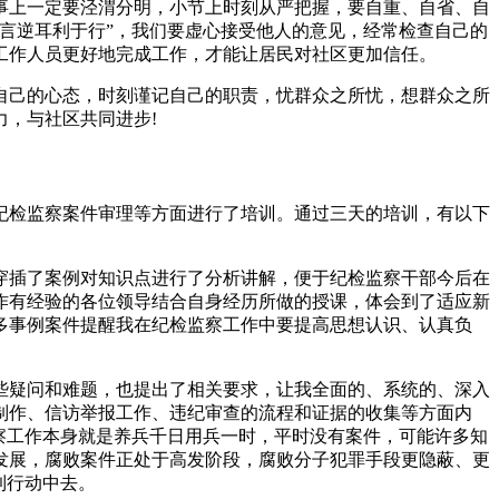
事上一定要泾渭分明，小节上时刻从严把握，要自重、自省、自
言逆耳利于行”，我们要虚心接受他人的意见，经常检查自己的
工作人员更好地完成工作，才能让居民对社区更加信任。
自己的心态，时刻谨记自己的职责，忧群众之所忧，想群众之所
，与社区共同进步!
纪检监察案件审理等方面进行了培训。通过三天的培训，有以下
穿插了案例对知识点进行了分析讲解，便于纪检监察干部今后在
作有经验的各位领导结合自身经历所做的授课，体会到了适应新
多事例案件提醒我在纪检监察工作中要提高思想认识、认真负
些疑问和难题，也提出了相关要求，让我全面的、系统的、深入
制作、信访举报工作、违纪审查的流程和证据的收集等方面内
察工作本身就是养兵千日用兵一时，平时没有案件，可能许多知
发展，腐败案件正处于高发阶段，腐败分子犯罪手段更隐蔽、更
到行动中去。