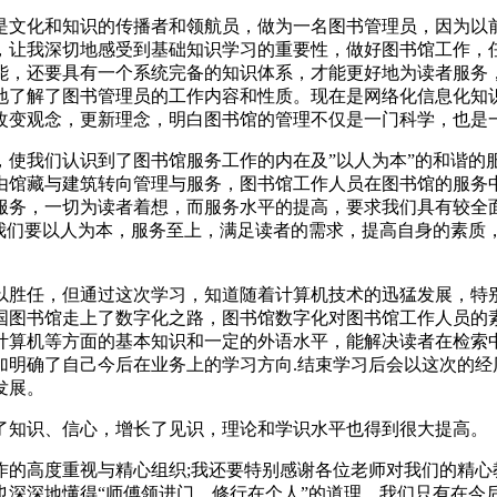
是文化和知识的传播者和领航员，做为一名图书管理员，因为以
，让我深切地感受到基础知识学习的重要性，做好图书馆工作，
能，还要具有一个系统完备的知识体系，才能更好地为读者服务
地了解了图书管理员的工作内容和性质。现在是网络化信息化知
改变观念，更新理念，明白图书馆的管理不仅是一门科学，也是
，使我们认识到了图书馆服务工作的内在及”以人为本”的和谐的
由馆藏与建筑转向管理与服务，图书馆工作人员在图书馆的服务
服务，一切为读者着想，而服务水平的提高，要求我们具有较全
。我们要以人为本，服务至上，满足读者的需求，提高自身的素质
以胜任，但通过这次学习，知道随着计算机技术的迅猛发展，特
国图书馆走上了数字化之路，图书馆数字化对图书馆工作人员的
计算机等方面的基本知识和一定的外语水平，能解决读者在检索
加明确了自己今后在业务上的学习方向.结束学习后会以这次的经
发展。
了知识、信心，增长了见识，理论和学识水平也得到很大提高。
作的高度重视与精心组织;我还要特别感谢各位老师对我们的精心
也深深地懂得“师傅领进门，修行在个人”的道理。我们只有在今