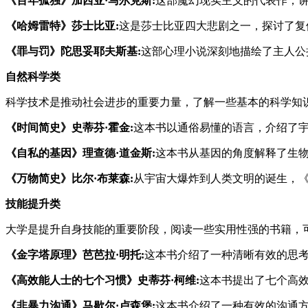
《百年孤独》加西亚·马尔克斯:
这部魔幻现实主义的代表作，
《哈姆雷特》莎士比亚:
这是莎士比亚四大悲剧之一，探讨了复
《罪与罚》陀思妥耶夫斯基:
这部心理小说深刻地描绘了主人公
自然科学类
科学技术是推动社会进步的重要力量，了解一些基本的科学知
《时间简史》史蒂芬·霍金:
这本书以通俗易懂的语言，介绍了
《自私的基因》理查德·道金斯:
这本书从基因的角度解释了生
《万物简史》比尔·布莱森:
从宇宙大爆炸到人类文明的诞生，
技能提升类
大学是提升自身技能的重要阶段，阅读一些实用性强的书籍，
《金字塔原理》芭芭拉·明托:
这本书介绍了一种清晰有效的思
《高效能人士的七个习惯》史蒂芬·柯维:
这本书提出了七个高
《非暴力沟通》马歇尔·卢森堡:
这本书介绍了一种有效的沟通