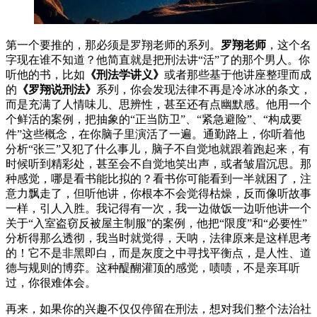
第一个要推的，那必须是罗翔老师的系列。
罗翔老师
，这个名
字现在谁不知道？他简直就是把刑法讲“活”了的那个男人。你
听他的书，比如
《刑法学讲义》
或者那些基于他讲座整理而成
的
《罗翔说刑法》
系列，你会发现法律不再是冷冰冰的条文，
而是充满了人情味儿、思辨性，甚至还有点幽默感。他用一个
个鲜活的案例，把抽象的“正当防卫”、“紧急避险”、“构成要
件”这些概念，在你脑子里演活了一遍。通勤路上，你听着他
分析“张三”又犯了什么事儿，脑子不自觉地就跟着跑起来，有
时候听到精彩处，甚至会不自觉地笑出声，或者皱眉沉思。那
种感觉，哪是看书能比拟的？看书你可能看到一半就困了，注
意力飘走了，但听他讲，你根本不会觉得枯燥，反而像听故事
一样，引人入胜。我记得有一次，我一边做饭一边听他讲一个
关于“入室盗窃反被屋主制服”的案例，他把“限度”和“必要性”
分析得那么透彻，我当时就觉得，天呐，法律原来是这样思考
的！它不是非黑即白，而是灰度之中寻找平衡点，是人性、道
德与规则的博弈。这种醍醐灌顶的感觉，啧啧，不是亲耳听
过，你很难体会。
再来，如果你的兴趣不仅仅停留在刑法，想对我们整个法治社