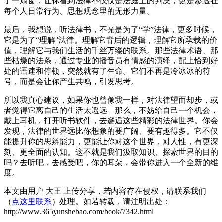
了一扇窗，让你看到法律不仅仅是法庭上的判决，更是渗透在
每个人日常行为、思想观念里的无形力量。
最后，我想说，听法律书，不光是为了“学”法律，更多时候，
它是为了“理解”法律。理解它背后的逻辑，理解它所承载的价
值，理解它与我们生活的千丝万缕的联系。那些法律术语、那
些枯燥的法条，通过专业的播音员有情感的演绎，配上恰到好
处的语速和停顿，突然就有了生命。它们不再是冷冰冰的符
号，而是会让你产生共鸣，引发思考。
所以我真心建议，如果你也曾像我一样，对法律望而却步，或
者觉得它离自己的生活太遥远，那么，不妨给自己一个机会，
戴上耳机，打开听书软件，去邂逅这些精彩的法律世界。你会
发现，法律的世界远比你想象的要广阔、要有趣得多。它不仅
能提升你的思辨能力，更能让你对这个世界，对人性，有更深
刻、更全面的认知。这不就是我们汲取知识、探索世界的目的
吗？去听吧，去感受吧，你的耳朵，会带你进入一个全新的维
度。
本文由用户 大王 上传分享，若内容存在侵权，请联系我们
（
点这里联系
）处理。如若转载，请注明出处：
http://www.365yunshebao.com/book/7342.html