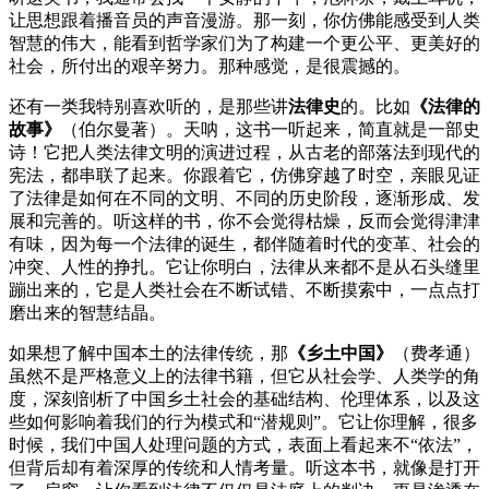
让思想跟着播音员的声音漫游。那一刻，你仿佛能感受到人类
智慧的伟大，能看到哲学家们为了构建一个更公平、更美好的
社会，所付出的艰辛努力。那种感觉，是很震撼的。
还有一类我特别喜欢听的，是那些讲
法律史
的。比如
《法律的
故事》
（伯尔曼著）。天呐，这书一听起来，简直就是一部史
诗！它把人类法律文明的演进过程，从古老的部落法到现代的
宪法，都串联了起来。你跟着它，仿佛穿越了时空，亲眼见证
了法律是如何在不同的文明、不同的历史阶段，逐渐形成、发
展和完善的。听这样的书，你不会觉得枯燥，反而会觉得津津
有味，因为每一个法律的诞生，都伴随着时代的变革、社会的
冲突、人性的挣扎。它让你明白，法律从来都不是从石头缝里
蹦出来的，它是人类社会在不断试错、不断摸索中，一点点打
磨出来的智慧结晶。
如果想了解中国本土的法律传统，那
《乡土中国》
（费孝通）
虽然不是严格意义上的法律书籍，但它从社会学、人类学的角
度，深刻剖析了中国乡土社会的基础结构、伦理体系，以及这
些如何影响着我们的行为模式和“潜规则”。它让你理解，很多
时候，我们中国人处理问题的方式，表面上看起来不“依法”，
但背后却有着深厚的传统和人情考量。听这本书，就像是打开