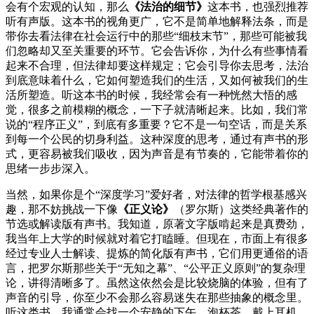
会有个宏观的认知，那么
《法治的细节》
这本书，也强烈推荐
听有声版。这本书的视角更广，它不是简单地解释法条，而是
带你去看法律在社会运行中的那些“细枝末节”，那些可能被我
们忽略却又至关重要的环节。它会告诉你，为什么有些事情看
起来不合理，但法律却要这样规定；它会引导你去思考，法治
到底意味着什么，它如何塑造我们的生活，又如何被我们的生
活所塑造。听这本书的时候，我经常会有一种恍然大悟的感
觉，很多之前模糊的概念，一下子就清晰起来。比如，我们常
说的“程序正义”，到底有多重要？它不是一句空话，而是关系
到每一个公民的切身利益。这种深度的思考，通过有声书的形
式，更容易被我们吸收，因为声音是有节奏的，它能带着你的
思绪一步步深入。
当然，如果你是个“深度学习”爱好者，对法律的哲学根基感兴
趣，那不妨挑战一下像
《正义论》
（罗尔斯）这类经典著作的
节选或解读版有声书。我知道，原著文字版啃起来是真费劲，
我当年上大学的时候就对着它打瞌睡。但现在，市面上有很多
经过专业人士解读、提炼的简化版有声书，它们用更通俗的语
言，把罗尔斯那些关于“无知之幕”、“公平正义原则”的复杂理
论，讲得清晰多了。虽然这依然会是比较烧脑的体验，但有了
声音的引导，你至少不会那么容易迷失在那些抽象的概念里。
听这类书，我通常会找一个安静的下午，泡杯茶，戴上耳机，