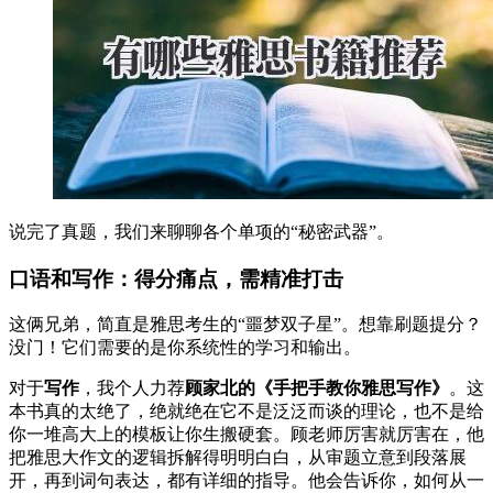
说完了真题，我们来聊聊各个单项的“秘密武器”。
口语和写作：得分痛点，需精准打击
这俩兄弟，简直是雅思考生的“噩梦双子星”。想靠刷题提分？
没门！它们需要的是你系统性的学习和输出。
对于
写作
，我个人力荐
顾家北的《手把手教你雅思写作》
。这
本书真的太绝了，绝就绝在它不是泛泛而谈的理论，也不是给
你一堆高大上的模板让你生搬硬套。顾老师厉害就厉害在，他
把雅思大作文的逻辑拆解得明明白白，从审题立意到段落展
开，再到词句表达，都有详细的指导。他会告诉你，如何从一