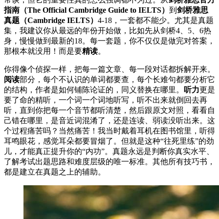
指南（The Official Cambridge Guide to IELTS）
到
剑桥雅思
真题（Cambridge IELTS）
4-18，一套都不能少。尤其是真题
集，我建议你从最远的年份开始做，比如先从剑桥4、5、6热
身，慢慢做到最新的18。每一套题，你不仅仅是做完对答案，
那根本就没用！而是要
精读
。
你得像个侦探一样，把每一篇文章、每一段对话都拆解开来。
阅读
部分，每个不认识的单词都要查，每个长难句都要分析它
的结构，作者是如何铺陈论证的，同义替换在哪里。
听力
更是
要了命的精听，一个词一个词地听写，听不出来就倒回去再
听，直到你把每一个音节都听清楚，然后跟原文对照，看看自
己错在哪里，是音近词混淆了，还是连读、弱读没听出来。这
个过程痛苦吗？当然痛苦！我当时戴着耳机在图书馆里，听得
耳鸣眼花，感觉耳朵都要冒烟了。但就是这种“往死里练”的劲
儿，才能真正提升你的“内功”。真题永远是判断你真实水平、
了解考试出题思路和难度层级的唯一标准。其他所有技巧书，
都是建立在真题之上的辅助。