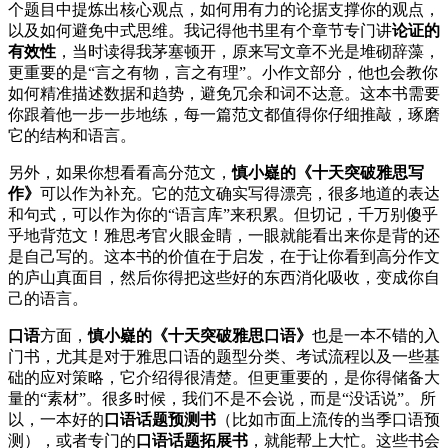
个题目中提炼出核心观点，如何用有力的论据支撑你的观点，
以及如何避免中式思维。我记得他书里有个章节专门讲
论证的
有效性
，当时读得我茅塞顿开，原来写文章不光是堆砌辞藻，
更重要的是“言之有物，言之有理”。小作文部分，他也会教你
如何精准描述数据和趋势，避免冗余和词不达意。这本书需要
你跟着他一步一步地练，每一篇范文都值得你仔细推敲，琢磨
它的结构和语言。
另外，如果你想看看高分范文，
慎小嶷的《十天突破雅思写
作》
可以作为补充。它的范文确实写得漂亮，很多地道的表达
和句式，可以作为你的“语言库”来积累。但切记，千万别傻乎
乎地背范文！雅思考官火眼金睛，一眼就能看出来你是背的还
是自己写的。这本书的价值在于启发，在于让你看到高分作文
的庐山真面目，然后你得把这些好的东西消化吸收，变成你自
己的语言。
口语
方面，
慎小嶷的《十天突破雅思口语》
也是一本不错的入
门书，尤其是对于雅思口语的题型分类、考试流程以及一些基
础的应对策略，它介绍得很清楚。但更重要的，是你得储备大
量的“素材”。很多时候，我们不是不会说，而是“没话说”。所
以，一本好的
口语话题预测书
（比如市面上流传的当季口语预
测），或者专门的
口语话题拓展书
，就能帮上大忙。这些书会