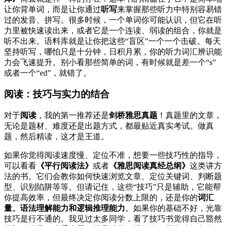
让你背单词，而是让你通过
听写
来掌握那些听力中特别容易错
过的发音、拼写。很多时候，一个单词你可能认识，但它在听
力里被快速读出来，或者它是一个连读、弱读的组合，你就是
听不出来。语料库就是让你把这些“盲区”一个一个击破。每天
坚持听写，哪怕只是十分钟，日积月累，你的听力词汇辨识能
力会飞速提升。别小看那些简单的词，有时候就是差一个“s”
或者一个“ed”，就错了。
阅读：技巧与实力的结合
对于
阅读
，我的第一推荐还是
剑桥雅思真题
！真题里的文章，
无论是题材、难度还是出题方式，都最贴近真实考试。做真
题，然后精读，这才是王道。
如果你觉得阅读速度慢、定位不准，想要一些技巧性的指导，
可以看看
《平行阅读法》
或者
《雅思阅读真经总纲》
这类讲方
法的书。它们会教你如何快速浏览文章、定位关键词、判断题
型、识别陷阱等等。但请记住，这些“技巧”只是辅助，它能帮
你提高效率，但最终决定你阅读分数上限的，还是你的
词汇
量、语法理解能力和逻辑推理能力
。如果你的基础不好，光靠
技巧是行不通的。我见过太多同学，看了技巧书觉得自己豁然