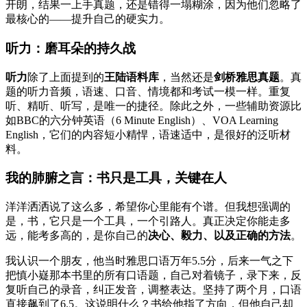
开朗，结果一上手真题，还是错得一塌糊涂，因为他们忽略了
最核心的——提升自己的硬实力。
听力：磨耳朵的持久战
听力
除了上面提到的
王陆语料库
，当然还是
剑桥雅思真题
。真
题的听力音频，语速、口音、情境都和考试一模一样。重复
听、精听、听写，是唯一的捷径。除此之外，一些辅助资源比
如BBC的六分钟英语（6 Minute English）、VOA Learning
English，它们的内容短小精悍，语速适中，是很好的泛听材
料。
我的肺腑之言：书只是工具，关键在人
洋洋洒洒说了这么多，希望你心里能有个谱。但我想强调的
是，书，它只是一个工具，一个引路人。真正决定你能走多
远，能考多高的，是你自己的
决心、毅力、以及正确的方法
。
我认识一个朋友，他当时雅思口语万年5.5分，后来一气之下
把慎小嶷那本书里的所有口语题，自己对着镜子，录下来，反
复听自己的录音，纠正发音，调整表达。坚持了两个月，口语
直接飙到了6.5。这说明什么？书给他指了方向，但他自己却