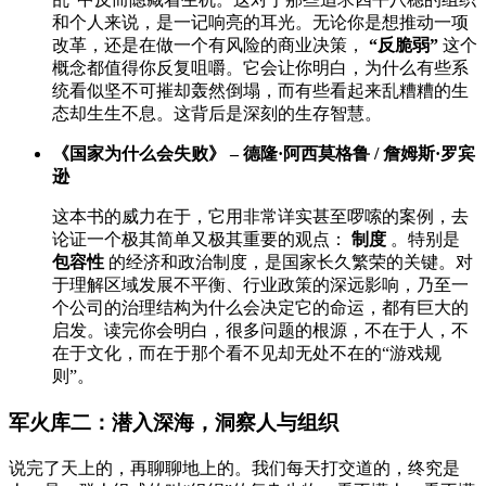
和个人来说，是一记响亮的耳光。无论你是想推动一项
改革，还是在做一个有风险的商业决策，
“反脆弱”
这个
概念都值得你反复咀嚼。它会让你明白，为什么有些系
统看似坚不可摧却轰然倒塌，而有些看起来乱糟糟的生
态却生生不息。这背后是深刻的生存智慧。
《国家为什么会失败》 – 德隆·阿西莫格鲁 / 詹姆斯·罗宾
逊
这本书的威力在于，它用非常详实甚至啰嗦的案例，去
论证一个极其简单又极其重要的观点：
制度
。特别是
包容性
的经济和政治制度，是国家长久繁荣的关键。对
于理解区域发展不平衡、行业政策的深远影响，乃至一
个公司的治理结构为什么会决定它的命运，都有巨大的
启发。读完你会明白，很多问题的根源，不在于人，不
在于文化，而在于那个看不见却无处不在的“游戏规
则”。
军火库二：潜入深海，洞察人与组织
说完了天上的，再聊聊地上的。我们每天打交道的，终究是