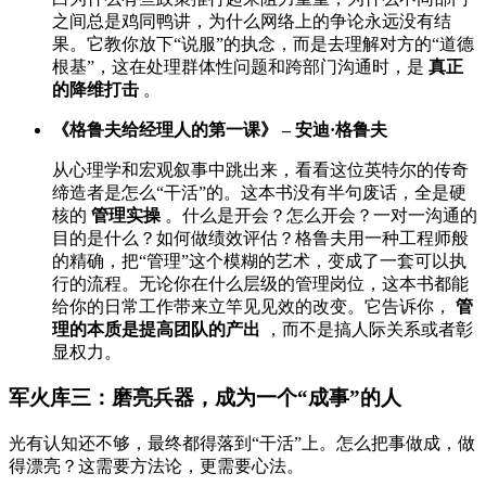
之间总是鸡同鸭讲，为什么网络上的争论永远没有结
果。它教你放下“说服”的执念，而是去理解对方的“道德
根基”，这在处理群体性问题和跨部门沟通时，是
真正
的降维打击
。
《格鲁夫给经理人的第一课》 – 安迪·格鲁夫
从心理学和宏观叙事中跳出来，看看这位英特尔的传奇
缔造者是怎么“干活”的。这本书没有半句废话，全是硬
核的
管理实操
。什么是开会？怎么开会？一对一沟通的
目的是什么？如何做绩效评估？格鲁夫用一种工程师般
的精确，把“管理”这个模糊的艺术，变成了一套可以执
行的流程。无论你在什么层级的管理岗位，这本书都能
给你的日常工作带来立竿见见效的改变。它告诉你，
管
理的本质是提高团队的产出
，而不是搞人际关系或者彰
显权力。
军火库三：磨亮兵器，成为一个“成事”的人
光有认知还不够，最终都得落到“干活”上。怎么把事做成，做
得漂亮？这需要方法论，更需要心法。