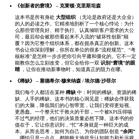
《创新者的窘境》 – 克莱顿·克里斯坦森
这本书是所有身处
大型组织
（无论是政府还是大企业）
的人的必读之作。它精准地剖析了一个核心悖论：为什
么那些管理良好、精于执行、认真倾听客户需求的大公
司，最后却会被那些看起来不入流的“破坏性创新”颠
覆？因为它整个组织体系，都在扼杀真正的创新。这本
书会让你深刻理解，你所在单位的很多“流程规范”、“考
核标准”是怎样一步步把你引向平庸和僵化的。它不一定
能教你怎么立刻改变，但它会给你一双
识别“窘境”的眼
睛
，让你在推动新事物时，知道真正的阻力在哪。
《稀缺》 – 塞德希尔·穆来纳森 / 埃尔德·沙菲尔
我们每个人都活在某种
稀缺
中：时间的稀缺、资源的稀
缺、人手的稀缺。这本书的核心洞见是：稀缺会俘获我
们的大脑，降低我们的心智带宽，让我们变得更短视、
更愚蠢。一个整天忙于救火的干部，一个被KPI压得喘
不过气的经理，他们的决策质量必然下降。这本书的价
值在于，它让你意识到，“忙”本身就是一种巨大的成
本。从而去思考，如何为自己、为你的团队创造
“余闲”
，哪怕只是一点点，都能极大地提升认知能力和长远规