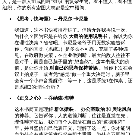
人，是一群人组成的叫“组织”的复杂生物。看不懂人，看不懂
组织，你的所有宏图大志都是空中楼阁。
《思考，快与慢》 – 丹尼尔·卡尼曼
我知道，这本书快被推荐烂了。但请允许我再说一次。
为什么？因为它是在给你
大脑的使用说明书
。你以为你
在理性决策？省省吧。卡尼曼老爷子用无数实验告诉
你，你的直觉（系统1）是多么不可靠，充满了各种偏
见。在政府做决策，在企业做判断，最大的敌人往往不
是对手，而是自己脑子里的“想当然”。这本书最大的价
值，是让你开始
对自己的思考保持警惕
。当你下次在会
议上拍桌子，或者凭“感觉”做一个重大决定时，脑子里
会有一个小声音提醒你：等一下，这是系统1在作祟，还
是系统2的理性分析？
《正义之心》 – 乔纳森·海特
这本书简直是理解
群体撕裂
、
办公室政治
和
舆论风向
的神器。它告诉你，人的道德判断，往往是直觉在先，
理性辩护在后。我们每个人都活在自己的“道德矩阵”
里，并且坚信自己代表正义。理解了这一点，你才能明
白为什么有些政策推行起来阻力重重，为什么不同部门