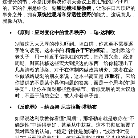
这部分的书，不是用来解决你明天会议上要汇报的那个PPT
的。它的作用是给你一副
望远镜
和
显微镜
，让你在日常琐碎的
事务之外，拥有
系统性思考
和
穿透性视野
的能力。这玩意儿，
就像内功。
《原则：应对变化中的世界秩序》 – 瑞·达利欧
别被这又大又厚的砖头吓到。坦白讲，你甚至不需要逐
字逐句读完。这本书的
精髓在于它的框架
。达利欧这个
老头子，用一种近乎偏执狂的方式，把帝国兴衰、经济
周期、财富转移这些宏大到没边的东西，给你梳理出了
几条清晰的脉络。对于在体制内做政策研究、或者在企
业做战略规划的朋友来说，这本书简直是
压舱石
。它给
你提供的不是某个具体问题的答案，而是一个思考的“脚
手架”，让你在面对那些盘根错节、看似无解的宏大议题
时，不至于脑袋空空，被人牵着鼻子走。
《反脆弱》 – 纳西姆·尼古拉斯·塔勒布
如果说达利欧教你看懂“周期”，那塔勒布就是教你在“不
确定性”中活得更好，甚至从中获益。这本书彻底颠覆了
我对风险的认知。“稳定”往往是脆弱的，“波动”和“混
乱”中反而隐藏着生机。这对于那些追求四平八稳的组织