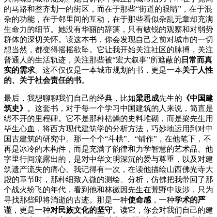
的马路和整齐划一的街区，而在于那些“街道的眼睛”，在于混
杂的功能，在于邻里间的互动，在于那些看似杂乱无章却充满
生命力的细节。她没有华丽的辞藻，只有敏锐的观察和对弱势
群体的深切关怀。读这本书，你会发现自己之前对城市的一切
想当然，都变得摇摇欲坠。它让我开始关注社区的脉搏，关注
普通人的生活轨迹，关注那些被“宏大叙事”所遮蔽的
日常而真
实的需求
。这不仅仅是一本城市规划的书，更是一本
关于人性
的、关于社会责任的书
。
最后，我想聊聊我们自己的经典，比如
梁思成
先生的
《中国建
筑史》
。这套书，对于每一个学习中国建筑的人来说，简直是
绕不开的里程碑。它不是那种枯燥的史料堆砌，而是梁先生用
毕生心血，将西方现代建筑学的分析方法，巧妙地运用到对中
国古建筑的研究中。那一个个“斗栱”、“铺作”，在他笔下，不
再是冰冷的木构件，而是充满了韵律和力学智慧的艺术品。他
字里行间流露出的，是对中华文明深沉的爱与尊重，以及对建
筑遗产流失的痛心。我记得有一次，在读他描绘山西佛光寺大
殿的章节时，那种细致入微的测绘、分析，仿佛把我带回了那
个战火纷飞的年代，看到他和林徽因先生在荒野中跋涉，只为
寻找那些即将消逝的古迹。那是一种
使命感
，一种
学术的严
谨
，更是一种
对民族文化的坚守
。读它，你会对我们自己的建