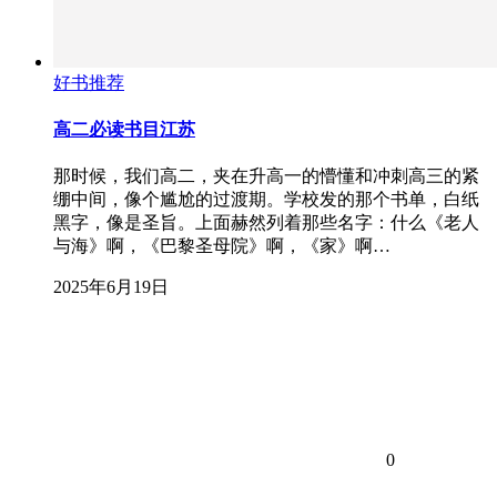
好书推荐
高二必读书目江苏
那时候，我们高二，夹在升高一的懵懂和冲刺高三的紧
绷中间，像个尴尬的过渡期。学校发的那个书单，白纸
黑字，像是圣旨。上面赫然列着那些名字：什么《老人
与海》啊，《巴黎圣母院》啊，《家》啊…
2025年6月19日
0