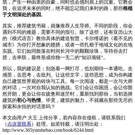
筑，产生一种由衷的自豪，同时也会感到肩上的沉重。它教会
我，在追求未来的同时，绝不能忘记我们来时的路，那些
根植
于文明深处的基因
。
其实，推荐建筑书籍，就像推荐人生导师。不同的阶段，你会
遇到不同的难题，需要不同的指引。除了这些，还有亚历山大
的《模式语言》教你具体的建造智慧，卡尔维诺的《看不见的
城市》为你打开想象的翅膀，或者一些扎根于地域文化的在地
实践。它们如同散落在时间长河中的颗颗珍珠，等待你去打
捞，去串联，最终形成你独一无二的“知识项链”。
所以，我的建议是：别急着一网打尽，也别期待一本通吃。去
感受，去思考，去批判。让这些文字，这些思想，成为你构建
自己建筑世界观的砖块与工具。每一次阅读，都是一次与大师
的对话，一次对自我认知的挑战。它们会让你困惑，会让你豁
然开朗，更会让你在疲惫和迷茫时，重新找到那份，当初选择
建筑的
初心与热情
。毕竟，建筑的魅力，不就藏在那些无尽的
探索和永恒的对话里吗？
本文由用户 大王 上传分享，若内容存在侵权，请联系我们
（
点这里联系
）处理。如若转载，请注明出处：
http://www.365yunshebao.com/book/6244.html