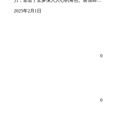
力，塑造了众多深入人心的角色。唐僧师…
2025年2月1日
0
0