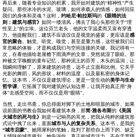
再后来，随着专业知识的积累，我开始对建筑的“精神性”产生
疑问。那些冰冷的水泥、玻璃，如何承载人的情感，如何回应
我们的身体和灵魂？这时，
约哈尼·帕拉斯玛
的
《眼睛的法
则：建筑与感官》
如同一缕清风，拂去了我心头那些关于“理
性至上”的尘埃。这位芬兰老头，他的文字温柔而又富有穿透
力。他提醒我们，建筑不应该仅仅是视觉的盛宴，更应该是
感
官的聚合
。触觉、听觉、嗅觉，甚至是重力感，这些被我们日
常忽略的体验，才是构成我们与空间连接的关键。我记得有一
次，在看他描绘老屋檐下雨滴声的文章，突然就湿了眼眶。那
种被文字唤醒的童年记忆，那种泥土的芬芳，木头的温润，让
我瞬间理解了，原来建筑的诗意，远不止立面和比例。它关乎
光影的舞蹈，风的形状，材料的温度，以及最私密的身体记
忆。这本书，不仅仅是建筑理论，更是一堂生动的
美学与生命
哲学课
。它拓展了我对建筑的认知边界，让我开始真正用“身
体”去感受空间，而不仅仅是用“眼睛”。
当然，走出书斋，你总得面对脚下的土地和喧嚣的城市。如果
说前面的书教会我如何看建筑本身，那
简·雅各布斯
的
《美国
大城市的死与生》
则是一记响亮的耳光，把我从纯粹的建筑形
式论中拽了出来，直面
城市与人的复杂关系
。这本书，是我的
“城市启蒙”
。她用犀利的笔触，批判了那些自上而下的、缺乏
人情味的城市规划。她告诉你，真正的城市活力，不在于宽阔