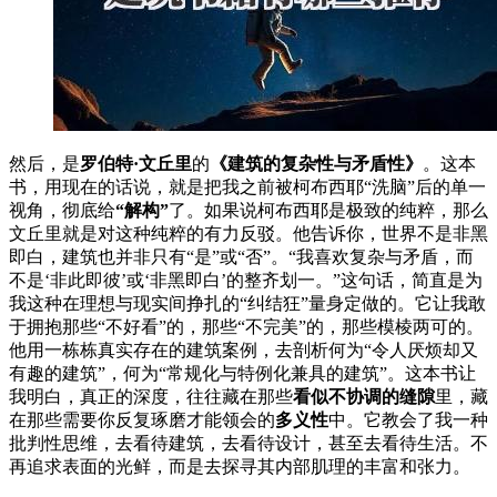
然后，是
罗伯特·文丘里
的
《建筑的复杂性与矛盾性》
。这本
书，用现在的话说，就是把我之前被柯布西耶“洗脑”后的单一
视角，彻底给
“解构”
了。如果说柯布西耶是极致的纯粹，那么
文丘里就是对这种纯粹的有力反驳。他告诉你，世界不是非黑
即白，建筑也并非只有“是”或“否”。“我喜欢复杂与矛盾，而
不是‘非此即彼’或‘非黑即白’的整齐划一。”这句话，简直是为
我这种在理想与现实间挣扎的“纠结狂”量身定做的。它让我敢
于拥抱那些“不好看”的，那些“不完美”的，那些模棱两可的。
他用一栋栋真实存在的建筑案例，去剖析何为“令人厌烦却又
有趣的建筑”，何为“常规化与特例化兼具的建筑”。这本书让
我明白，真正的深度，往往藏在那些
看似不协调的缝隙
里，藏
在那些需要你反复琢磨才能领会的
多义性
中。它教会了我一种
批判性思维，去看待建筑，去看待设计，甚至去看待生活。不
再追求表面的光鲜，而是去探寻其内部肌理的丰富和张力。