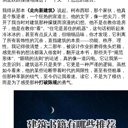
我得从那本
《走向新建筑》
说起。柯布西耶，那个家伙，他真
是个叛逆者，一个狂热的宣道士。他的文字，像一把尖刀，劈
开了我当时对建筑那种朦胧而浪漫的幻想。他不是在教你造房
子，他是在教你“看”。“住宅是居住的机器”，这句话初听起来
冷冰冰的，甚至有点反人道，但细细品味，你才发现，它剥离
了所有装饰性的冗余，直指建筑的本质——功能、秩序、理
性。我记得很清楚，大二那年，被设计作业折磨得焦头烂额，
感觉所有的想法都落入俗套时，翻开这本书，那些关于“规范
形体”、“眼睛的法则”的论述，真的像一道闪电。它让我第一
次意识到，建筑远不只是美学，它更是一种严谨的逻辑。虽然
如今看来，他的某些论断带着时代的局限性，甚至有些粗暴，
但那种革新的锐气，至今仍让我着迷。读它，不是为了模仿，
而是为了感受那种
打破陈规
的勇气。