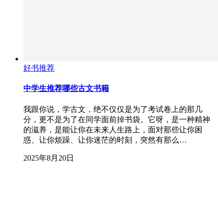
好书推荐
中学生推荐哪些古文书籍
我跟你说，学古文，绝不仅仅是为了考试卷上的那几
分，更不是为了在同学面前掉书袋。它呀，是一种精神
的滋养，是能让你在未来人生路上，面对那些让你困
惑、让你烦躁、让你迷茫的时刻，突然有那么…
2025年8月20日