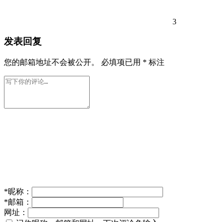
3
发表回复
您的邮箱地址不会被公开。
必填项已用
*
标注
*
昵称：
*
邮箱：
网址：