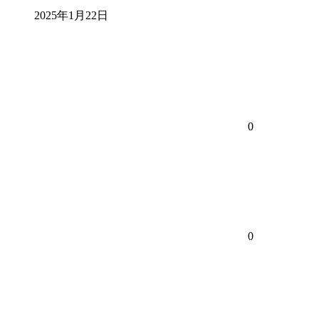
2025年1月22日
0
0