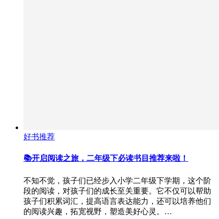
好书推荐
📚开启阅读之旅，二年级下必读书目推荐来啦！
不知不觉，孩子们已经步入小学二年级下学期，这个阶
段的阅读，对孩子们的成长至关重要。它不仅可以帮助
孩子们积累词汇，提高语言表达能力，还可以培养他们
的阅读兴趣，拓宽视野，塑造美好心灵。…