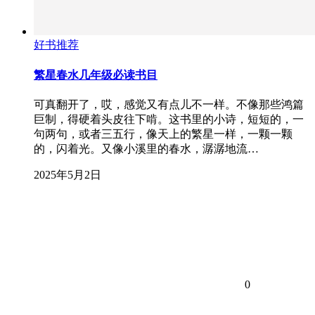
好书推荐
繁星春水几年级必读书目
可真翻开了，哎，感觉又有点儿不一样。不像那些鸿篇
巨制，得硬着头皮往下啃。这书里的小诗，短短的，一
句两句，或者三五行，像天上的繁星一样，一颗一颗
的，闪着光。又像小溪里的春水，潺潺地流…
2025年5月2日
0