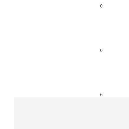
0
0
6