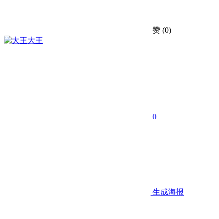
赞
(0)
大王
0
生成海报