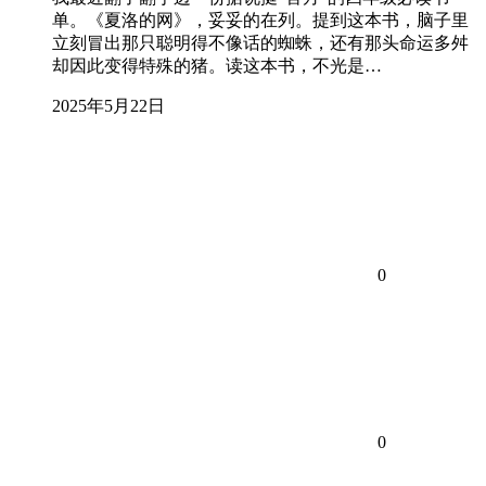
单。《夏洛的网》，妥妥的在列。提到这本书，脑子里
立刻冒出那只聪明得不像话的蜘蛛，还有那头命运多舛
却因此变得特殊的猪。读这本书，不光是…
2025年5月22日
0
0