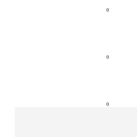
0
0
0