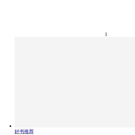
1
好书推荐