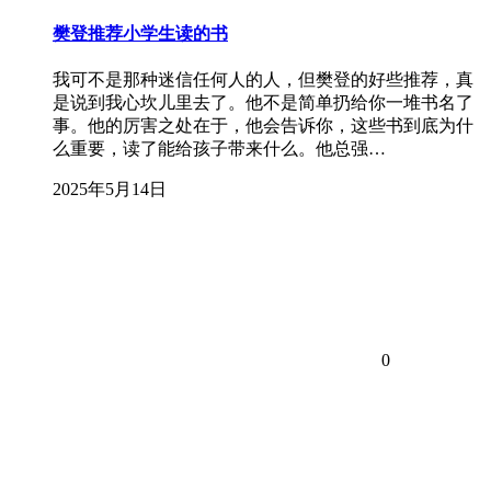
樊登推荐小学生读的书
我可不是那种迷信任何人的人，但樊登的好些推荐，真
是说到我心坎儿里去了。他不是简单扔给你一堆书名了
事。他的厉害之处在于，他会告诉你，这些书到底为什
么重要，读了能给孩子带来什么。他总强…
2025年5月14日
0