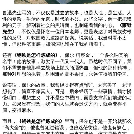
鲁迅先生写的，不仅仅是过去的故事，也是人性，是生活。人
性的复杂，生活的无奈，时代的不公。那些文字，像一把把锋
利的刀子，解剖着社会的黑暗面，也刺痛着我的内心。
《藤野
先生》
，不仅仅是怀念一位日本老师，更是表达了对民族劣根
性的反思，对救国救民道路的探索。说实话，我当时看不太
懂，但那种沉重感，却深深地印在了我的脑海里。
还有
《钢铁是怎样炼成的》
。保尔·柯察金，一个多么响亮的
名字！他的故事，激励了一代又一代人。虽然时代不同了，我
们不需要像他那样去战场上抛头颅洒热血，但他的那种精神，
那种对理想的执着，对困难的毫不畏惧，永远值得我们学习。
说实话，保尔的故事，我曾经觉得有点“假”。太完美了，太理
想化了，简直不像真人。可是，后来经历了一些事情，我才慢
慢明白，理想主义，并不是空中楼阁，而是支撑我们前进的动
力。如果没有理想，我们的人生就会迷失方向，就会变得平
庸，变得麻木。
而且，
《钢铁是怎样炼成的》
里面，保尔也不是一开始就那么
“高大全”的，他也曾犯过错误，也曾迷茫彷徨。他也有缺点，
有弱点，但他一直在努力克服，一直在成长。这才是最真实，