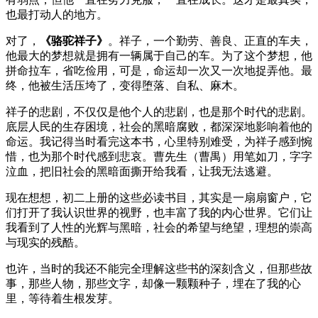
也最打动人的地方。
对了，
《骆驼祥子》
。祥子，一个勤劳、善良、正直的车夫，
他最大的梦想就是拥有一辆属于自己的车。为了这个梦想，他
拼命拉车，省吃俭用，可是，命运却一次又一次地捉弄他。最
终，他被生活压垮了，变得堕落、自私、麻木。
祥子的悲剧，不仅仅是他个人的悲剧，也是那个时代的悲剧。
底层人民的生存困境，社会的黑暗腐败，都深深地影响着他的
命运。我记得当时看完这本书，心里特别难受，为祥子感到惋
惜，也为那个时代感到悲哀。曹先生（曹禺）用笔如刀，字字
泣血，把旧社会的黑暗面撕开给我看，让我无法逃避。
现在想想，初二上册的这些必读书目，其实是一扇扇窗户，它
们打开了我认识世界的视野，也丰富了我的内心世界。它们让
我看到了人性的光辉与黑暗，社会的希望与绝望，理想的崇高
与现实的残酷。
也许，当时的我还不能完全理解这些书的深刻含义，但那些故
事，那些人物，那些文字，却像一颗颗种子，埋在了我的心
里，等待着生根发芽。