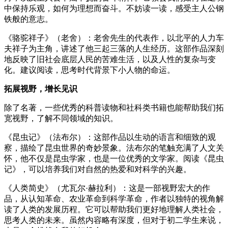
中保持乐观，如何为理想而奋斗。不妨读一读，感受主人公钢
铁般的意志。
《骆驼祥子》（老舍）：老舍先生的代表作，以北平的人力车
夫祥子为主角，讲述了他三起三落的人生经历。这部作品深刻
地反映了旧社会底层人民的苦难生活，以及人性的复杂与变
化。建议阅读，思考时代背景下小人物的命运。
拓展视野，增长见识
除了名著，一些优秀的科普读物和社科类书籍也能帮助我们拓
宽视野，了解不同领域的知识。
《昆虫记》（法布尔）：这部作品以生动的语言和细致的观
察，描绘了昆虫世界的奇妙景象。法布尔的笔触充满了人文关
怀，他不仅是昆虫学家，也是一位优秀的文学家。阅读《昆虫
记》，可以培养我们对自然的热爱和对科学的兴趣。
《人类简史》（尤瓦尔·赫拉利）：这是一部视野宏大的作
品，从认知革命、农业革命到科学革命，作者以独特的视角解
读了人类的发展历程。它可以帮助我们更好地理解人类社会，
思考人类的未来。虽然内容略有深度，但对于初二学生来说，