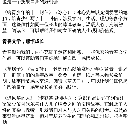
也是一个挑战自我的好机会。
《给青少年的十二封信》（冰心）：冰心先生以充满爱意的笔
触，给青少年写了十二封信，涉及学习、生活、理想等多个方
面。这些信件如同一位长者的谆谆教诲，温暖人心，充满智
慧。阅读它，可以帮助我们树立正确的人生观和价值观。
青春文学，感悟成长
青春期的我们，内心充满了迷茫和困惑。一些优秀的青春文学
作品，可以帮助我们更好地理解自己，感悟成长。
《草房子》（曹文轩）：这部作品以油麻地小学为背景，讲述
了一群孩子们的童年故事。桑桑、秃鹤、纸月等人物形象鲜
明，故事情节感人至深。阅读《草房子》，可以让我们回忆起
自己的童年，感受成长的美好与酸涩。
《追风筝的人》（卡勒德·胡赛尼）：这部作品讲述了阿富汗
富家少爷阿米尔与仆人儿子哈桑之间的友情故事。它触及了人
性的复杂与救赎，引发我们对人与人之间关系的思考。虽然故
事背景略显沉重，但对于培养学生的同理心和思辨能力很有帮
助。