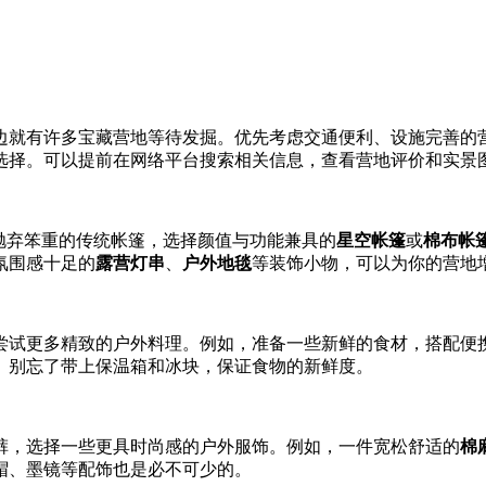
边就有许多宝藏营地等待发掘。优先考虑交通便利、设施完善的
选择。可以提前在网络平台搜索相关信息，查看营地评价和实景
抛弃笨重的传统帐篷，选择颜值与功能兼具的
星空帐篷
或
棉布帐
氛围感十足的
露营灯串
、
户外地毯
等装饰小物，可以为你的营地
尝试更多精致的户外料理。例如，准备一些新鲜的食材，搭配便
。别忘了带上保温箱和冰块，保证食物的新鲜度。
裤，选择一些更具时尚感的户外服饰。例如，一件宽松舒适的
棉
帽、墨镜等配饰也是必不可少的。