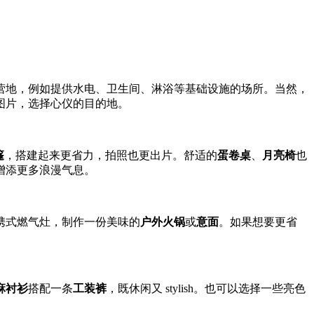
营地，例如提供水电、卫生间、淋浴等基础设施的场所。当然，
图片，选择心仪的目的地。
篷
，搭建起来更省力，拍照也更出片。舒适的
蛋卷桌
、
月亮椅
也
增添更多浪漫气息。
携式燃气灶，制作一份美味的
户外火锅
或
意面
。如果想要更省
麻衬衫
搭配一条
工装裤
，既休闲又 stylish。也可以选择一些亮色