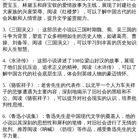
贾宝玉、林黛玉和薛宝钗的爱情故事为主线，展现了封建社会
大家族的兴衰荣辱。阅读《红楼梦》，可以了解中国古代的社
会风貌和人情世故，提升文学鉴赏能力。
3.《三国演义》： 这部历史小说以三国时期魏、蜀、吴三国的
斗争为背景，塑造了众多栩栩如生的历史人物，如诸葛亮、曹
操、刘备等。阅读《三国演义》，可以学习到丰富的历史知识
和人生智慧。
4.《水浒传》： 这部小说讲述了108位梁山好汉的故事，展现
了他们反抗压迫、追求正义的精神。阅读《水浒传》，可以了
解中国古代的社会底层生活，体会到英雄人物的豪迈情怀。
5.《骆驼祥子》：老舍先生的代表作，以北平一个人力车夫祥
子的悲惨遭遇为主要内容，深刻地揭示了旧社会的黑暗和不
公。阅读《骆驼祥子》，可以提升对社会现实的认识，培养批
判性思维。
6.《鲁迅小说集》：鲁迅先生是中国现代文学的奠基人，他的
小说以其深刻的思想性和犀利的笔锋，对旧社会进行了无情的
批判。推荐阅读《呐喊》《彷徨》等作品，感受鲁迅先生的文
字力量。