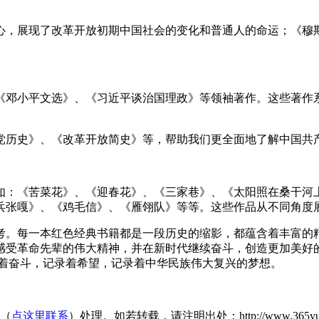
心，展现了改革开放初期中国社会的变化和普通人的命运；《穆
《邓小平文选》、《习近平谈治国理政》等领袖著作。这些著作
党历史》、《改革开放简史》等，帮助我们更全面地了解中国共
如：《苦菜花》、《迎春花》、《三家巷》、《太阳照在桑干河
兵张嘎》、《鸡毛信》、《雁翎队》等等。这些作品从不同角度
考。每一本红色经典书籍都是一段历史的缩影，都蕴含着丰富的
感受革命先辈的伟大精神，并在新时代继续奋斗，创造更加美好的
录着奋斗，记录着希望，记录着中华民族伟大复兴的梦想。
们（
点这里联系
）处理。如若转载，请注明出处：http://www.365yunsheba