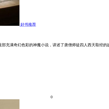
好书推荐
:这部充满奇幻色彩的神魔小说，讲述了唐僧师徒四人西天取经
0