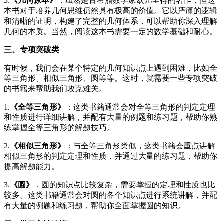
3.
《几何原本》
：虽然是古希腊数学家欧几里得的著作，但这
本书对于培养几何思维仍然具有极高的价值。它以严谨的逻辑
和清晰的证明，构建了完整的几何体系，可以帮助你深入理解
几何的本质。当然，阅读这本书需要一定的数学基础和耐心。
三、专项突破类
有时候，我们会在某个特定的几何知识点上遇到困难，比如全
等三角形、相似三角形、圆等等。这时，就需要一些专项突破
的书籍来帮助我们攻克难关。
1.
《全等三角形》
：这类书籍通常会对全等三角形的判定定理
和性质进行详细讲解，并配有大量的例题和练习题，帮助你熟
练掌握全等三角形的解题技巧。
2.
《相似三角形》
：与全等三角形类似，这类书籍会重点讲解
相似三角形的判定定理和性质，并通过大量的练习题，帮助你
提高解题能力。
3.
《圆》
：圆的知识点比较复杂，需要掌握的定理和性质也比
较多。这类书籍通常会对圆的各个知识点进行系统讲解，并配
有大量的例题和练习题，帮助你全面掌握圆的知识。