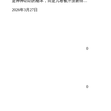
是神神叨叨的秘本，而是几卷被汗渍磨得…
2026年3月27日
0
0