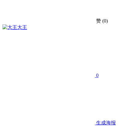
赞
(0)
大王
0
生成海报