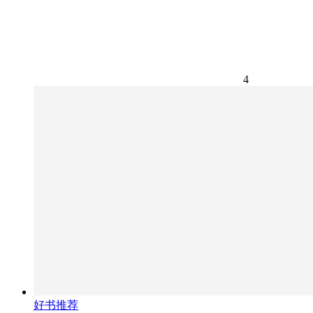
4
好书推荐