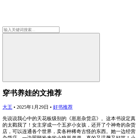
穿书养娃的文推荐
大王
•
2025年1月29日
•
好书推荐
先说说我心中的天花板级别的《崽崽杂货店》。这本书设定真
的太戳我了！女主穿成一个五岁小女孩，还开了个神奇的杂货
店，可以连通各个世界，卖各种稀奇古怪的东西。她一边经营
杂货店，一边照顾捡来的小狼崽弟弟，真的又温馨又好笑！小