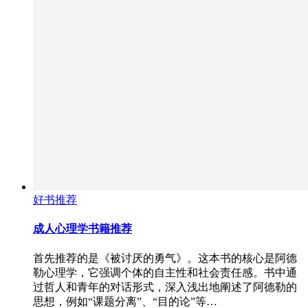
好书推荐
成人心理学书籍推荐
首先推荐的是《被讨厌的勇气》。这本书的核心是阿德
勒心理学，它强调个体的自主性和社会责任感。书中通
过哲人和青年的对话形式，深入浅出地阐述了阿德勒的
思想，例如“课题分离”、“目的论”等…