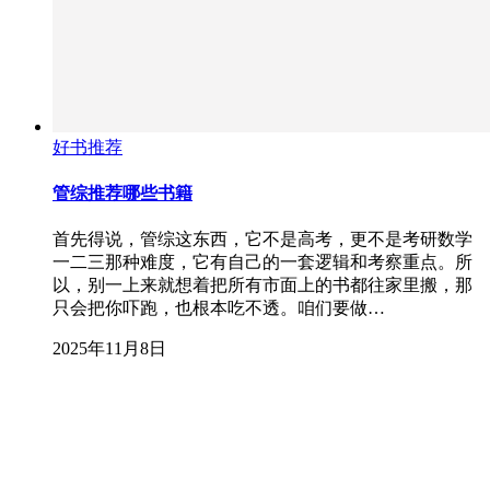
好书推荐
管综推荐哪些书籍
首先得说，管综这东西，它不是高考，更不是考研数学
一二三那种难度，它有自己的一套逻辑和考察重点。所
以，别一上来就想着把所有市面上的书都往家里搬，那
只会把你吓跑，也根本吃不透。咱们要做…
2025年11月8日