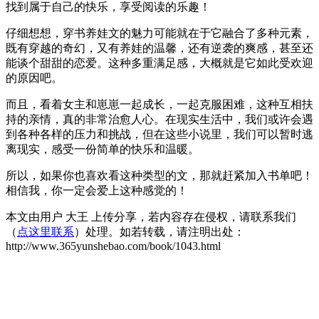
找到属于自己的快乐，享受阅读的乐趣！
仔细想想，穿书养娃文的魅力可能就在于它融合了多种元素，
既有穿越的奇幻，又有养娃的温馨，还有逆袭的爽感，甚至还
能谈个甜甜的恋爱。这种多重满足感，大概就是它如此受欢迎
的原因吧。
而且，看着女主和崽崽一起成长，一起克服困难，这种互相扶
持的亲情，真的非常治愈人心。在现实生活中，我们或许会遇
到各种各样的压力和挑战，但在这些小说里，我们可以暂时逃
离现实，感受一份简单的快乐和温暖。
所以，如果你也喜欢看这种类型的文，那就赶紧加入书单吧！
相信我，你一定会爱上这种感觉的！
本文由用户 大王 上传分享，若内容存在侵权，请联系我们
（
点这里联系
）处理。如若转载，请注明出处：
http://www.365yunshebao.com/book/1043.html