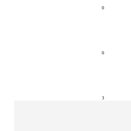
0
0
3