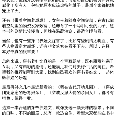
感化了所有人，包括她原本应该虐待的继子，最后全家都把她
宠上了天。
还有《带着空间养崽崽》，女主带着随身空间穿越，在古代靠
着空间里的物资发家致富，还养育了一个聪明可爱的儿子。这
本书的剧情比较慢热，但胜在温馨治愈，很适合睡前看。
当然，也有一些穿书养娃文踩雷了，比如有些剧情太狗血，有
些人物设定太崩坏，还有些文笔实在看不下去。所以，选择一
本好书真的很重要！
总的来说，穿书养娃文真的是一个宝藏题材，既有甜甜的亲子
互动，又有精彩的剧情，还能满足我们对美好生活的向往。希
望我的推荐能帮到大家，找到自己喜欢的穿书养娃文，一起体
验养娃的乐趣！
最后再补充几本最近新看的：《我在古代开幼儿园》、《穿成
团宠崽崽的恶毒娘亲》、《穿成反派大佬的亲闺女》，都各有
特色，值得一看。
选择一本合适的穿书养娃文，就像挑选一颗美味的糖果，不同
的口味，不同的甜度，总有一款适合你。希望大家都能在书中