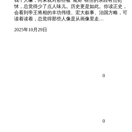
我个人嘛，向来就对那些被“规矩”框住的东西有点犯
怵，总觉得少了点人味儿。历史更是如此。你读正史，
会看到帝王将相的丰功伟绩、宏大叙事、治国方略，可
读着读着，总觉得那些人像是从画像里走…
2025年10月29日
0
0