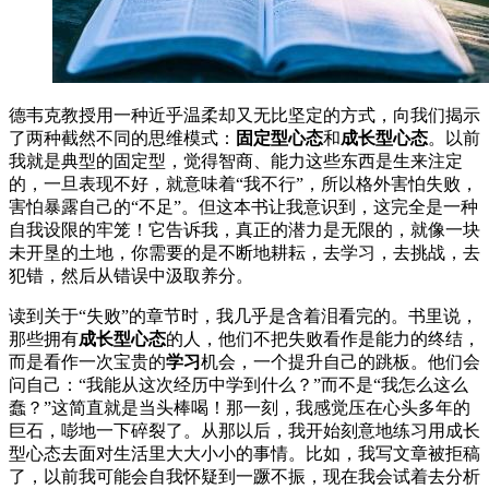
德韦克教授用一种近乎温柔却又无比坚定的方式，向我们揭示
了两种截然不同的思维模式：
固定型心态
和
成长型心态
。以前
我就是典型的固定型，觉得智商、能力这些东西是生来注定
的，一旦表现不好，就意味着“我不行”，所以格外害怕失败，
害怕暴露自己的“不足”。但这本书让我意识到，这完全是一种
自我设限的牢笼！它告诉我，真正的潜力是无限的，就像一块
未开垦的土地，你需要的是不断地耕耘，去学习，去挑战，去
犯错，然后从错误中汲取养分。
读到关于“失败”的章节时，我几乎是含着泪看完的。书里说，
那些拥有
成长型心态
的人，他们不把失败看作是能力的终结，
而是看作一次宝贵的
学习
机会，一个提升自己的跳板。他们会
问自己：“我能从这次经历中学到什么？”而不是“我怎么这么
蠢？”这简直就是当头棒喝！那一刻，我感觉压在心头多年的
巨石，嘭地一下碎裂了。从那以后，我开始刻意地练习用成长
型心态去面对生活里大大小小的事情。比如，我写文章被拒稿
了，以前我可能会自我怀疑到一蹶不振，现在我会试着去分析