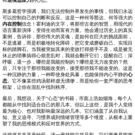
和
逆境适应力
的心态。
斯多葛哲学强调，我们无法控制外界发生的事情，但我们永远
可以控制自己的判断和反应。这是一种何等豁达、何等强大的
内在控制
信念！霍利迪的文字，将那些古老的智慧，用现代的
语言重新演绎，变得生动而富有力量。他会通过历史上的真实
案例，告诉你，那些伟大的灵魂，是如何在巨大的挑战面前，
不是逃避，而是积极地转化障碍，把它变成磨砺自己、实现目
标的踏脚石。当我被突如其来的变故打得措手不及，或是被无
休止的琐事搞得心烦意乱时，我就会翻开它们，提醒自己：深
呼吸，退一步，哪些是我能控制的？哪些是无力改变的？然
后，只专注于那些我能改变的，接受那些我不能改变的。这是
一种沉静的力量，一种即使身处风暴，也能保持内心平静的
心
态
。它不像某些鸡汤那样虚无缥缈，而是给你一套严谨的思考
框架，让你在混乱中找到秩序。
最后，我想说，关于“心态”的书籍，市面上浩如烟海，每个人
都能从中找到适合自己的那几本。但以上这些，是我个人觉得
最为核心、也对我影响最深远的几本。它们涵盖了从自我认
知、意义追寻、习惯养成到情绪管理等多个维度，从根本上重
塑了我的思维模式和应对世界的方式。
这些书并非灵丹妙药，读一遍就能立竿见影。它们更像是指南