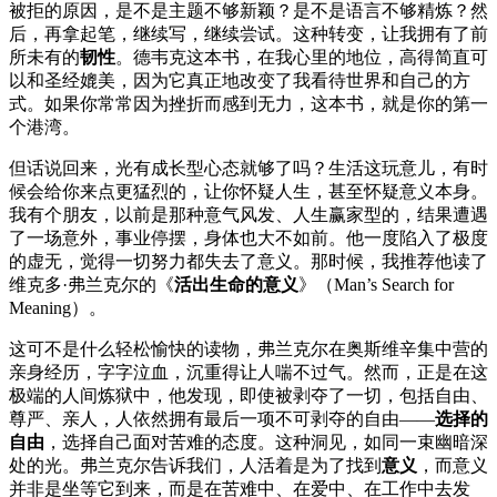
被拒的原因，是不是主题不够新颖？是不是语言不够精炼？然
后，再拿起笔，继续写，继续尝试。这种转变，让我拥有了前
所未有的
韧性
。德韦克这本书，在我心里的地位，高得简直可
以和圣经媲美，因为它真正地改变了我看待世界和自己的方
式。如果你常常因为挫折而感到无力，这本书，就是你的第一
个港湾。
但话说回来，光有成长型心态就够了吗？生活这玩意儿，有时
候会给你来点更猛烈的，让你怀疑人生，甚至怀疑意义本身。
我有个朋友，以前是那种意气风发、人生赢家型的，结果遭遇
了一场意外，事业停摆，身体也大不如前。他一度陷入了极度
的虚无，觉得一切努力都失去了意义。那时候，我推荐他读了
维克多·弗兰克尔的《
活出生命的意义
》（Man’s Search for
Meaning）。
这可不是什么轻松愉快的读物，弗兰克尔在奥斯维辛集中营的
亲身经历，字字泣血，沉重得让人喘不过气。然而，正是在这
极端的人间炼狱中，他发现，即使被剥夺了一切，包括自由、
尊严、亲人，人依然拥有最后一项不可剥夺的自由——
选择的
自由
，选择自己面对苦难的态度。这种洞见，如同一束幽暗深
处的光。弗兰克尔告诉我们，人活着是为了找到
意义
，而意义
并非是坐等它到来，而是在苦难中、在爱中、在工作中去发