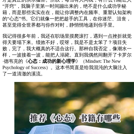
“开窍”，我脑子里第一时间蹦出来的，绝不是什么成功学秘
籍，而是那些实实在在，能让你调整内在频率、重塑认知架构
的“心态”书。它们就像一把把趁手的工具，在你迷茫、沮丧，
甚至觉得全世界都与你作对时，静悄悄地递到你手里。
我记得很多年前，我还在职场里摸爬滚打，遇到一点挫折就觉
得天要塌下来。绩效不好，哎呀，我是不是太笨了？项目失
败，完了，我大概真的不适合这行。那种自我否定，像潮水一
样，一波接着一波，能把人溺毙。直到我偶然间翻开了卡罗尔
·德韦克的《
心态：成功的新心理学
》（Mindset: The New
Psychology of Success）。这本书简直是给我混沌的大脑注入
了一道清澈的溪流。