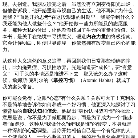
现、去创造。我朋友读完之后，虽然没有立刻变得阳光灿烂，
但他告诉我，他开始重新审视自己的生活。他不再问“为什么
是我？”而是开始思考“在这段艰难的时期里，我能学到什么？
我还能为他人做些什么？”他开始做一些力所能及的志愿服
务，那种无私的付出，让他渐渐找回了生命的重量和价值。这
本书，是关于在绝境中寻找意义、锻造
内在力量
的终极指南。
它会让你明白，即便世界崩塌，你依然拥有改变自己内心的能
力。
从这种大义凛然的意义追寻，再回到我们日常那些琐碎的挣
扎，比如拖延症、习惯性放弃。光是知道要“成长”，要“有意
义”，可手头的事情还是推进不下去，那又该怎么办？这时
候，詹姆斯·克利尔的《
掌控习惯
》（Atomic Habits）就成了
我的案头常备。
你可能会觉得，这跟“心态”有什么关系？关系可大了！克利尔
不是简单地告诉你如何养成一个好习惯，他更深入地探讨了习
惯背后的
自我认知
和
信念
。他提出“身份认同型习惯”的概念，
意思是说，你不是为了减肥而跑步，而是为了成为一个“跑步
者”而跑步。这种从“我做什么”到“我是谁”的转变，本身就是
一种深刻的
心态
调整。当你开始相信自己是一个有纪律的人、
一个健康的人、一个不断学习的人，你的行为自然会与这种身