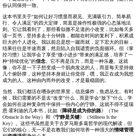
份认同保持一致。
这本书里关于“如何让好习惯显而易见、充满吸引力、简单易
行、令人满足”的四大定律，简直是操作性极强的心态落地法
则。它让我看到了，那些看似微不足道的小改变，比如每天多
读一页书，坚持多走十分钟路，都能在时间的复利下，积累成
巨大的个人进化。我以前总是想一蹴而就，定下宏大的目标，
结果往往是半途而废，然后陷入自我谴责的负面循环。但《掌
控习惯》让我学会了享受“微小进步”带来的满足感，培养了一
种“持续优化”的
信念
。它不再是压力，而是一种乐趣。这就
像，你不是一下子想变成一个肌肉发达的人，而是每天坚持做
几个俯卧撑，这种坚持本身就让你觉得，嘿，我正在成为我想
成为的人。这种由内而外的改变，才是最稳固的。
当然，我们都活在嘈杂的世界里，信息爆炸，焦虑丛生。有时
候，我们需要的不是去“改变”什么，而是学会“放下”什么，学
会如何在这种复杂性中保持一份内心的宁静。这就不得不提瑞
恩·霍利迪的几本书，比如《
障碍是成为你的路
》（The
Obstacle Is the Way）和《
宁静是关键
》（Stillness Is the
Key）。这些书虽然是关于古罗马斯多葛哲学的现代解读，但
它们的核心，无一不是在教我们如何培养一种强大的
情绪管理