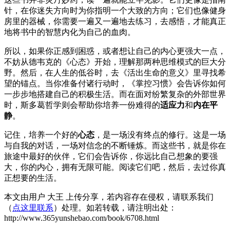
针，在你迷失方向时为你指明一个大致的方向；它们也像健身
房里的器械，你需要一遍又一遍地去练习，去感悟，才能真正
地将书中的智慧内化为自己的血肉。
所以，如果你正感到困惑，或者想让自己的内心更强大一点，
不妨从德韦克的《心态》开始，理解那两种思维模式的巨大分
野。然后，在人生的低谷时，去《活出生命的意义》里寻找希
望的锚点。当你准备付诸行动时，《掌控习惯》会告诉你如何
一步步地搭建自己的积极生活。而在面对纷繁复杂的外部世界
时，斯多葛哲学则会帮助你培养一份难得的
适应力
和
内在平
静
。
记住，培养一个好的
心态
，是一场没有终点的修行。这是一场
与自我的对话，一场对信念的不断锤炼。而这些书，就是你在
旅途中最好的伙伴，它们会告诉你，你远比自己想象的要强
大，你的内心，拥有无限可能。阅读它们吧，然后，去过你真
正想要的生活。
本文由用户 大王 上传分享，若内容存在侵权，请联系我们
（
点这里联系
）处理。如若转载，请注明出处：
http://www.365yunshebao.com/book/6708.html