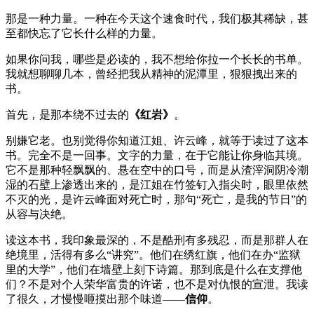
那是一种力量。一种在今天这个速食时代，我们极其稀缺，甚
至都快忘了它长什么样的力量。
如果你问我，哪些是必读的，我不想给你拉一个长长的书单。
我就想聊聊几本，曾经把我从精神的泥潭里，狠狠拽出来的
书。
首先，是那本绕不过去的
《红岩》
。
别嫌它老。也别觉得你知道江姐、许云峰，就等于读过了这本
书。完全不是一回事。文字的力量，在于它能让你身临其境。
它不是那种轻飘飘的、悬在空中的口号，而是从渣滓洞阴冷潮
湿的石壁上渗透出来的，是江姐在竹签钉入指尖时，眼里依然
不灭的光，是许云峰面对死亡时，那句“死亡，是我的节日”的
从容与决绝。
读这本书，我印象最深的，不是酷刑有多残忍，而是那群人在
绝境里，活得有多么“讲究”。他们在绣红旗，他们在办“监狱
里的大学”，他们在墙壁上刻下诗篇。那到底是什么在支撑他
们？不是对个人荣华富贵的许诺，也不是对仇恨的宣泄。我读
了很久，才慢慢咂摸出那个味道——
信仰
。