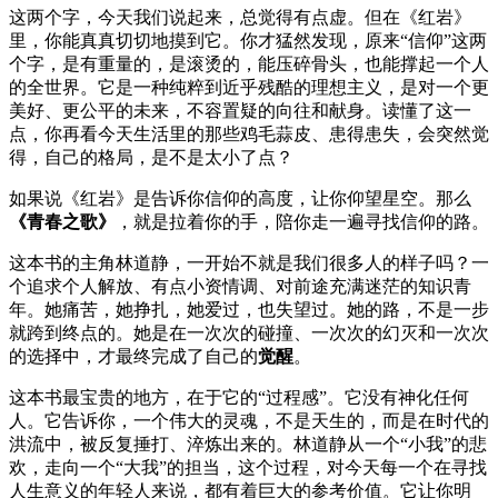
这两个字，今天我们说起来，总觉得有点虚。但在《红岩》
里，你能真真切切地摸到它。你才猛然发现，原来“信仰”这两
个字，是有重量的，是滚烫的，能压碎骨头，也能撑起一个人
的全世界。它是一种纯粹到近乎残酷的理想主义，是对一个更
美好、更公平的未来，不容置疑的向往和献身。读懂了这一
点，你再看今天生活里的那些鸡毛蒜皮、患得患失，会突然觉
得，自己的格局，是不是太小了点？
如果说《红岩》是告诉你信仰的高度，让你仰望星空。那么
《青春之歌》
，就是拉着你的手，陪你走一遍寻找信仰的路。
这本书的主角林道静，一开始不就是我们很多人的样子吗？一
个追求个人解放、有点小资情调、对前途充满迷茫的知识青
年。她痛苦，她挣扎，她爱过，也失望过。她的路，不是一步
就跨到终点的。她是在一次次的碰撞、一次次的幻灭和一次次
的选择中，才最终完成了自己的
觉醒
。
这本书最宝贵的地方，在于它的“过程感”。它没有神化任何
人。它告诉你，一个伟大的灵魂，不是天生的，而是在时代的
洪流中，被反复捶打、淬炼出来的。林道静从一个“小我”的悲
欢，走向一个“大我”的担当，这个过程，对今天每一个在寻找
人生意义的年轻人来说，都有着巨大的参考价值。它让你明