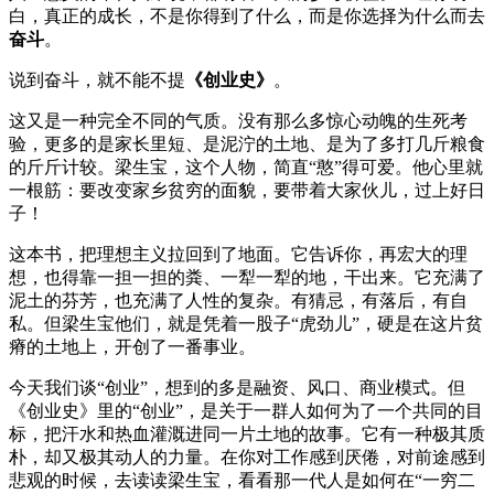
白，真正的成长，不是你得到了什么，而是你选择为什么而去
奋斗
。
说到奋斗，就不能不提
《创业史》
。
这又是一种完全不同的气质。没有那么多惊心动魄的生死考
验，更多的是家长里短、是泥泞的土地、是为了多打几斤粮食
的斤斤计较。梁生宝，这个人物，简直“憨”得可爱。他心里就
一根筋：要改变家乡贫穷的面貌，要带着大家伙儿，过上好日
子！
这本书，把理想主义拉回到了地面。它告诉你，再宏大的理
想，也得靠一担一担的粪、一犁一犁的地，干出来。它充满了
泥土的芬芳，也充满了人性的复杂。有猜忌，有落后，有自
私。但梁生宝他们，就是凭着一股子“虎劲儿”，硬是在这片贫
瘠的土地上，开创了一番事业。
今天我们谈“创业”，想到的多是融资、风口、商业模式。但
《创业史》里的“创业”，是关于一群人如何为了一个共同的目
标，把汗水和热血灌溉进同一片土地的故事。它有一种极其质
朴，却又极其动人的力量。在你对工作感到厌倦，对前途感到
悲观的时候，去读读梁生宝，看看那一代人是如何在“一穷二