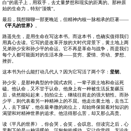
白”的底子上，用双手，去丈量梦想和现实的距离的。那种原
始的生命力，特别“顶饿”。
最后，我想聊聊一部更晚近，但精神内核一脉相承的巨著——
《平凡的世界》
。
路遥先生，是用生命在写这本书。而这本书，也确实值得我们
用真心去读。它写的是改革开放的大时代背景下，黄土地上两
兄弟孙少安和孙少平的命运。它不再是革命与战争，而是我们
每个人都可能面对的生活本身——贫穷、爱情、劳动、梦想、
挫折。
这本书为什么能打动几代人？因为它写活了两个字：
坚韧
。
孙少安，是那种典型的中国式农民，一辈子跟土地和命运死
磕。他认命，又不甘于认命。他身上有一种被生活反复碾压
后，依然能站起来，拍拍尘土，继续往前走的强大韧性。而孙
少平，则代表着另一种精神上的不屈。他走出黄土地，去当工
人，去下煤矿，他在最卑微的岗位上，却始终保留着对知识的
渴望和对精神世界的追求。他活得那么苦，却又那么高贵。
读《平凡的世界》，你会哭，会笑，会叹息。但读完之后，心
里剩下的是一种温暖的、沉甸甸的感动。它让你觉得，无论生