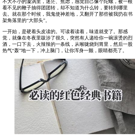
不大不小的漩涡里，迷茫、焦虑，感觉自己像个陀螺，被一根
看不见的鞭子抽得团团转，却不知道为什么转，要转到哪里
去。就在那个时候，我鬼使神差地，又翻开了那些被我扔在书
架角落里的“大部头”。
一开始，是硬着头皮读的。可读着读着，味道就变了。那感
觉，就像在冬夜里跋涉了很久，突然有人递给你一碗滚烫的烈
酒，一口下去，火辣辣的一条线，从喉咙烧到胃里，然后一股
热气“轰”地一下，冲上脑门，让你浑身一颤，眼睛都亮了。