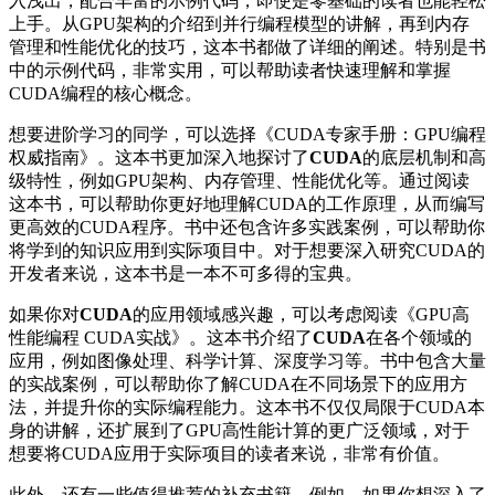
入浅出，配合丰富的示例代码，即使是零基础的读者也能轻松
上手。从GPU架构的介绍到并行编程模型的讲解，再到内存
管理和性能优化的技巧，这本书都做了详细的阐述。特别是书
中的示例代码，非常实用，可以帮助读者快速理解和掌握
CUDA编程的核心概念。
想要进阶学习的同学，可以选择《CUDA专家手册：GPU编程
权威指南》。这本书更加深入地探讨了
CUDA
的底层机制和高
级特性，例如GPU架构、内存管理、性能优化等。通过阅读
这本书，可以帮助你更好地理解CUDA的工作原理，从而编写
更高效的CUDA程序。书中还包含许多实践案例，可以帮助你
将学到的知识应用到实际项目中。对于想要深入研究CUDA的
开发者来说，这本书是一本不可多得的宝典。
如果你对
CUDA
的应用领域感兴趣，可以考虑阅读《GPU高
性能编程 CUDA实战》。这本书介绍了
CUDA
在各个领域的
应用，例如图像处理、科学计算、深度学习等。书中包含大量
的实战案例，可以帮助你了解CUDA在不同场景下的应用方
法，并提升你的实际编程能力。这本书不仅仅局限于CUDA本
身的讲解，还扩展到了GPU高性能计算的更广泛领域，对于
想要将CUDA应用于实际项目的读者来说，非常有价值。
此外，还有一些值得推荐的补充书籍。例如，如果你想深入了