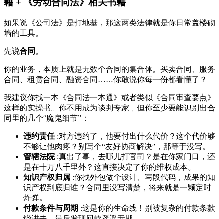
籍 + 《劳动合同法》相关书籍
如果说《公司法》是打地基，那这两类法律就是你日常盖楼砌
墙的工具。
先说
合同
。
你的业务，本质上就是无数个合同的集合体。买卖合同、服务
合同、租赁合同、融资合同……你敢说你每一份都看懂了？
我建议你找一本《合同法一本通》或者类似《合同审查要点》
这样的实操书。你不用成为谈判专家，但你至少要能识别出合
同里的几个“魔鬼细节”：
违约责任
:对方违约了，他要付出什么代价？这个代价够
不够让他肉疼？别写个“友好协商解决”，那等于没写。
管辖法院
:真出了事，去哪儿打官司？是在你家门口，还
是在十万八千里外？这直接决定了你的维权成本。
知识产权归属
:你找外包做个设计、写段代码，成果的知
识产权到底归谁？合同里没写清楚，将来就是一颗定时
炸弹。
付款条件与周期
:这是你的生命线！别被复杂的付款条款
绕进去，最后发现回款遥遥无期。