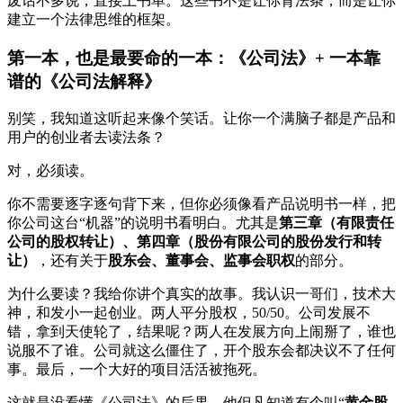
废话不多说，直接上书单。这些书不是让你背法条，而是让你
建立一个法律思维的框架。
第一本，也是最要命的一本：《公司法》+ 一本靠
谱的《公司法解释》
别笑，我知道这听起来像个笑话。让你一个满脑子都是产品和
用户的创业者去读法条？
对，必须读。
你不需要逐字逐句背下来，但你必须像看产品说明书一样，把
你公司这台“机器”的说明书看明白。尤其是
第三章（有限责任
公司的股权转让）、第四章（股份有限公司的股份发行和转
让）
，还有关于
股东会、董事会、监事会职权
的部分。
为什么要读？我给你讲个真实的故事。我认识一哥们，技术大
神，和发小一起创业。两人平分股权，50/50。公司发展不
错，拿到天使轮了，结果呢？两人在发展方向上闹掰了，谁也
说服不了谁。公司就这么僵住了，开个股东会都决议不了任何
事。最后，一个大好的项目活活被拖死。
这就是没看懂《公司法》的后果。他但凡知道有个叫“
黄金股