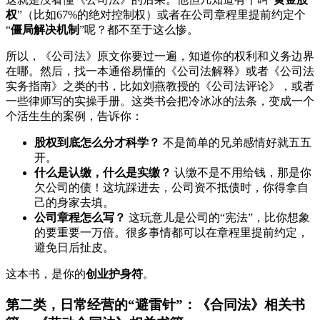
权
”（比如67%的绝对控制权）或者在公司章程里提前约定个
“
僵局解决机制
”呢？都不至于这么惨。
所以，《公司法》原文你要过一遍，知道你的权利和义务边界
在哪。然后，找一本通俗易懂的《公司法解释》或者《公司法
实务指南》之类的书，比如刘燕教授的《公司法评论》，或者
一些律师写的实操手册。这类书会把冷冰冰的法条，变成一个
个活生生的案例，告诉你：
股权到底怎么分才科学？
不是简单的兄弟感情好就五五
开。
什么是认缴，什么是实缴？
认缴不是不用给钱，那是你
欠公司的债！这坑踩进去，公司资不抵债时，你得拿自
己的身家去填。
公司章程怎么写？
这玩意儿是公司的“宪法”，比你想象
的要重要一万倍。很多事情都可以在章程里提前约定，
避免日后扯皮。
这本书，是你的
创业护身符
。
第二类，日常经营的“避雷针”：《合同法》相关书