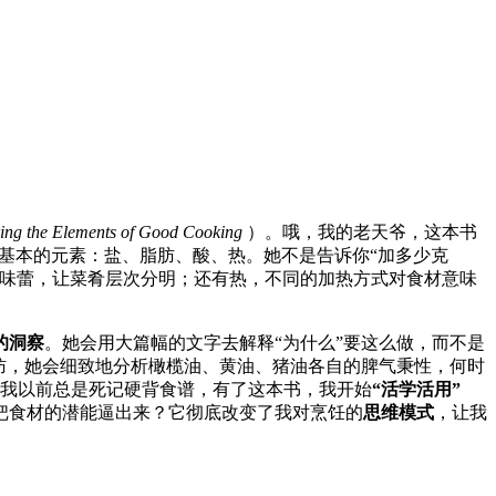
ering the Elements of Good Cooking
）。哦，我的老天爷，这本书
个最基本的元素：盐、脂肪、酸、热。她不是告诉你“加多少克
味蕾，让菜肴层次分明；还有热，不同的加热方式对食材意味
的洞察
。她会用大篇幅的文字去解释“为什么”要这么做，而不是
肪，她会细致地分析橄榄油、黄油、猪油各自的脾气秉性，何时
。我以前总是死记硬背食谱，有了这本书，我开始
“活学活用”
把食材的潜能逼出来？它彻底改变了我对烹饪的
思维模式
，让我