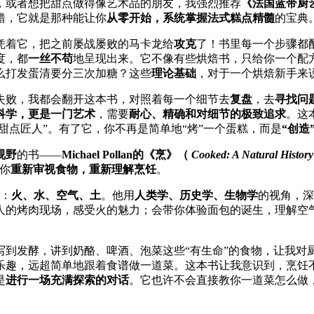
，或者想把甜点做得像艺术品的朋友，我强烈推荐
《法国蓝带厨
错，它就是那种能让你
从零开始，系统掌握法式糕点精髓
的宝典
凭着它，把之前屡战屡败的马卡龙给
攻克
了！书里每一个步骤都
度，都
一丝不苟
地呈现出来。它不像有些烘焙书，只给你一个配
么打发蛋清要分三次加糖？这些
理论基础
，对于一个烘焙新手来
失败，我都会翻开这本书，对照着每一个细节去
复盘
，去
寻找问
科学，更是一门艺术
，需要
耐心、精确和对细节的极致追求
。这
“甜点匠人”。有了它，你不再是简单地“烤”一个蛋糕，而是
“创造
视野
的书——
Michael Pollan的《烹》（
Cooked: A Natural History
你
重新审视食物，重新理解烹饪
。
：
火、水、空气、土
。他用
人类学、历史学、生物学
的视角，深
人的烤肉现场，感受火的魅力；会带你体验面包的诞生，理解空
写到发酵，讲到奶酪、啤酒、泡菜这些“有生命”的食物，让我对
乐趣，远超简单地跟着食谱做一道菜。这本书让我意识到，烹饪
是
进行一场充满探索的对话
。它也许不会直接教你一道菜怎么做