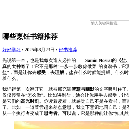
哪些烹饪书籍推荐
好好学习
•
2025年8月23日
•
好书推荐
先说第一本，也是我每次逢人必推的——
Samin Nosra
真的太
神奇
了！它不是那种“一步一步教你做菜”的食谱书，它
盐”，而是让你去
感受
，去
理解
，盐在什么时候能提鲜、什么时
着什么。
我记得第一次翻开它，就被那充满
智慧与幽默
的文字吸引住了
仅仅停留在“怎么做”。比如讲到盐，她会让你用手去感受，让
是它们的
高光时刻
。你读着读着，就感觉自己不是在看书，而是
了。比如，一道菜尝起来差点意思，我会下意识地问自己：是
从一个执行者变成了
思考者
。可以说，它是那种能让你“知其然