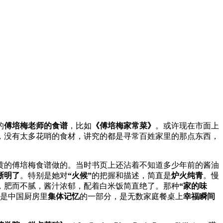
的
傅培梅老师的食谱
，比如
《傅培梅家常菜》
。或许现在市面上
，没有太多花哨的食材，讲究的都是寻常百姓家里的那点东西，
黄的傅培梅食谱做的。当时书页上还沾着不知道多少年前的酱油
晰明了
。特别是她对
“火候”
的把握和描述，简直是
炉火纯青
。慢
，肥而不腻，酱汁浓郁，配着白米饭简直绝了。那种
“家的味
是中国厨房里
集体记忆
的一部分，是无数家庭餐桌上
幸福瞬间