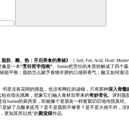
t的《盐、脂肪、酸、热：开启美食的奥秘》
（
Salt, Fat, Acid, Heat: Mast
更像是一本
“烹饪哲学指南”
。Samin把烹饪的本质拆解成了四
候能平衡；脂肪怎么赋予食物丰腴的口感和香气；酸又如何激活
。书里没有花哨的摆盘，也没有网红的滤镜，只有那种
深入骨髓
盐粒在指尖跳舞，想象它们融入食材后带来的
奇妙变化
。讲到脂
在Samin的厨房里，听她像个老朋友一样絮絮叨叨地传授真经
不是缺了点酸来提亮？是不是脂肪不够香？是不是火候不对，没
，更知其所以然”的
殿堂级
作品。