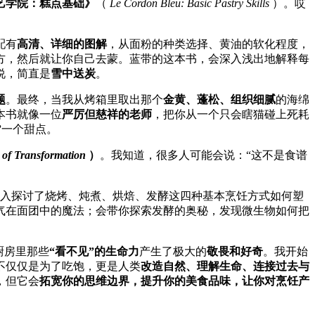
艺学院：糕点基础》
（
Le Cordon Bleu: Basic Pastry Skills
）。哎
。
配有
高清、详细的图解
，从面粉的种类选择、黄油的软化程度，
方，然后就让你自己去蒙。蓝带的这本书，会深入浅出地解释每
说，简直是
雪中送炭
。
题
。最终，当我从烤箱里取出那个
金黄、蓬松、组织细腻
的海绵
本书就像一位
严厉但慈祥的老师
，把你从一个只会瞎猫碰上死耗
”
一个甜点。
 of Transformation
）
。我知道，很多人可能会说：“这不是食谱
入探讨了烧烤、炖煮、烘焙、发酵这四种基本烹饪方式如何塑
气在面团中的魔法；会带你探索发酵的奥秘，发现微生物如何把
厨房里那些
“看不见”的生命力
产生了极大的
敬畏和好奇
。我开始
不仅仅是为了吃饱，更是人类
改造自然、理解生命、连接过去与
，但它会
拓宽你的思维边界，提升你的美食品味，让你对烹饪产