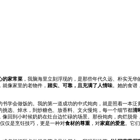
心的家常菜
，我脑海里立刻浮现的，是那些年代久远、朴实无华
，就像家里的老物件，
踏实、可靠，且充满了人情味
。她的食谱
的书学会做饭的。我的第一道成功的中式炖肉，就是照着一本泛
的挑选、焯水，到炒糖色、放香料、文火慢炖，每一个细节都
清
，像回到小时候奶奶在灶台边忙碌的场景。那份炖肉，肉烂脱骨
仅仅是烹饪技巧，更是一种对
食材的尊重
，对
家庭的爱意
。它们