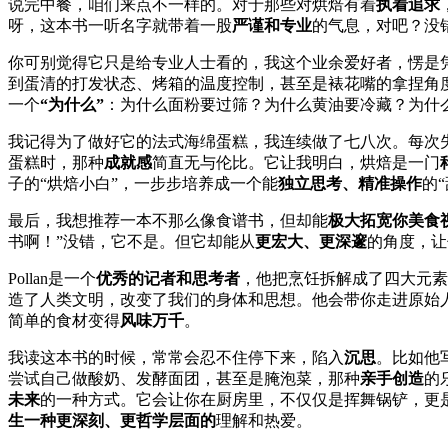
说完中餐，咱们来点不一样的。对于那些对烘焙有着
执着追求
呀，这本书一听名字就带着一股
严谨和专业
的气息，对吧？没
你可别觉得它只是给专业人士看的，我这个业余爱好者，愣是
到蛋清的打发状态、烤箱的温度控制，甚至是裱花嘴的拿捏角
一个
“为什么”
：为什么面粉要过筛？为什么黄油要冷藏？为什
我记得为了做好它的法式海绵蛋糕，我连续做了七八次。每次
蛋糕时，那种
成就感
简直无与伦比。它让我明白，烘焙是一门
子的“烘焙小白”，一步步培养成一个能
独立思考、精准操作
的
最后，我想推荐一本不那么像食谱书，但却能
极大拓宽你美食
书啊！”没错，它不是。但它却能从
更宏大、更深邃
的角度，让
Pollan是一个
优秀的记者和思考者
，他把烹饪拆解成了四大元素
造了人类文明，改变了我们的身体和思想。他会带你走进原始
简单的食材变得
风味万千
。
我读这本书的时候，常常会忍不住停下来，陷入
沉思
。比如他
尝试自己做酸奶、发酵面团，甚至是腌泡菜，那种
亲手创造
的
未来
的一种方式。它会让你在厨房里，不仅仅是挥舞锅铲，更
生一种更深刻、更哲学层面的
理解和热爱。