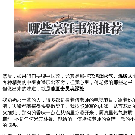
然后，如果咱们要聊中国菜，尤其是那些充满
烟火气、温暖人
各种精美的中餐食谱层出不穷，但我心里，傅老师的那些老书
但做出来的味道，就是能
直击灵魂深处
。
我奶奶那一辈的人，很多都是看着傅老师的电视节目，跟着她
渍，边缘都磨损得快要散架了。我按照她写的步骤，从五花肉
火细炖，那肉的香味一点点从锅里弥漫开来，厨房里热气腾腾
道”
，不是任何米其林餐厅能给的。傅培梅老师的食谱，教的不
的源头。