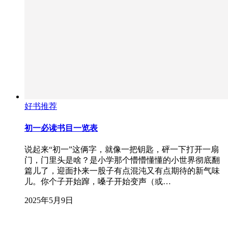
好书推荐
初一必读书目一览表
说起来“初一”这俩字，就像一把钥匙，砰一下打开一扇
门，门里头是啥？是小学那个懵懵懂懂的小世界彻底翻
篇儿了，迎面扑来一股子有点混沌又有点期待的新气味
儿。你个子开始蹿，嗓子开始变声（或…
2025年5月9日