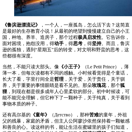
《鲁滨逊漂流记》
，一个人，一座孤岛，怎么活下去？这简直
是最好的生存教育小说！从最初的绝望到慢慢建立自己的小王
国，种地、养羊、造房子，那个过程
极具启发性
。它告诉你，
面对困境，抱怨没用，得
动手
，得
思考
，得
坚持
。而且，鲁滨
逊的孤独，遇到“星期五”后的转变，对文明和野蛮的思考，这
些都很有深度。
当然，不能只读大部头。像
《小王子》
（Le Petit Prince），薄
薄一本，但每次读都有不同的感触。小时候看觉得是个童话，
长大了看，字里行间全是
哲理
，关于爱，关于责任，关于驯
养，关于重要的事情眼睛是看不见的。那朵
玫瑰花
，那个
狐
狸
，到现在都是很多成年人心里柔软的部分。初中时候读，可
能不能完全理解，但它种下了一颗种子，关于纯真，关于看到
事物本质的种子。
还有高尔基的
《童年》
（Детство），那种
苦难
的童年，外祖
父的残暴，家庭的矛盾，但主人公阿廖沙依然保持着一颗敏感
和善良的心。读这样的书，能让生活在蜜罐里的孩子们知道，