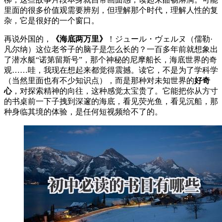
里面的很多价值观需要辨别，但理解那个时代，理解人性的复
杂，它是很好的一个窗口。
再说外国的，
《海底两万里》
！ジュール・ヴェルヌ（儒勒·
凡尔纳）这位老爷子的脑子是怎么长的？一百多年前就想象出
了潜水艇“诺第留斯号”，那个神秘的尼摩船长，海底世界的奇
观……哇，我现在想起来都觉得震撼。读它，不是为了学科学
（当然里面也有不少知识点），而是那种对未知世界的
好奇
心
，对探索精神的向往，这种感觉太宝贵了。它能把你从方寸
的书桌前一下子拽到深邃的海底，看见荧光鱼，看见沉船，那
种身临其境的体验，是任何短视频给不了的。