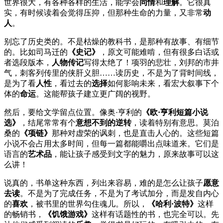
世界很大，有各种各样的生活，能学会
同情
和
理解
。它很真
实，有时候读着会觉得压抑，但那种生命的力量，又非常
动
人
。
别忘了历史类的。不是枯燥的教科书，是那种有故事、有细节
的。比如司马迁的
《史记》
，原文可能难啃，但有很多白话或
者选段版本，
人物传记
写得太绝了！项羽的悲壮，刘邦的市井
气，刺客列传里的侠肝义胆……读历史，不是为了背时间线，
是为了看
人性
，看过去的
选择
如何影响未来，看宏大叙事下个
体的
命运
。这能帮孩子建立更广阔的视野。
然后，要给文学留点位置。像奥·亨利的
《欧·亨利短篇小说
选》
，结尾常常有个
意想不到的逆转
，读着特别有意思。莫泊
桑的
《项链》
那种对虚荣的讽刺，也是直击人心的。这些短篇
小说不会占用太多时间，但每一篇都能嚼出点味道来。它们是
语言的
艺术品
，能让孩子感受到文字的魅力，原来故事可以这
么讲！
说真的，书单这种东西，列出来容易，难的是怎么让孩子
愿意
去读
。不是为了完成任务，不是为了考试加分，而是发自内心
的
喜欢
，被书里的世界勾住魂儿。所以，
《哈利·波特》
这样
的畅销书，
《饥饿游戏》
这样有话题性的书，也完全可以。先