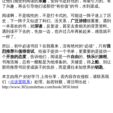
让他们感受到阅读的
乐趣
，觉得书是好玩的，有吸引力的。有
了兴趣，再去引导他们读那些“有价值”的书，水到渠成。
阅读啊，不是线性的，不是打卡式的。可能这一阵子迷上了历
史，下一阵子又钻进了科幻。没关系，
广泛涉猎
很重要。遇到
一本喜欢的书，就
深读
，反复读，甚至去查相关的背景资料。
遇到读不下去的，先放一边，也许过几年再捡起来，感觉就不
一样了。
所以，初中必读书目？在我看来，没有绝对的“必须”，只有
强
烈推荐
和
值得尝试
。给孩子提供一个书单，更重要的是提供一
个
开放的态度
，告诉他们，阅读是一件
自由
的、
快乐
的
旅程
。
书海浩瀚，总有一艘船是为他准备的。关键是，得
上船
。别让
那些推荐书目变成孩子的负担，而是通往未知世界的
钥匙
。
本文由用户 好好学习 上传分享，若内容存在侵权，请联系我
们（
点这里联系
）处理。如若转载，请注明出处：
http://www.365yunshebao.com/book/3850.html