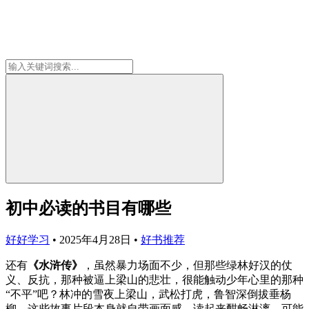
初中必读的书目有哪些
好好学习
•
2025年4月28日
•
好书推荐
还有
《水浒传》
，虽然暴力场面不少，但那些绿林好汉的仗
义、反抗，那种被逼上梁山的悲壮，很能触动少年心里的那种
“不平”吧？林冲的雪夜上梁山，武松打虎，鲁智深倒拔垂杨
柳，这些故事片段本身就自带画面感，读起来酣畅淋漓。可能