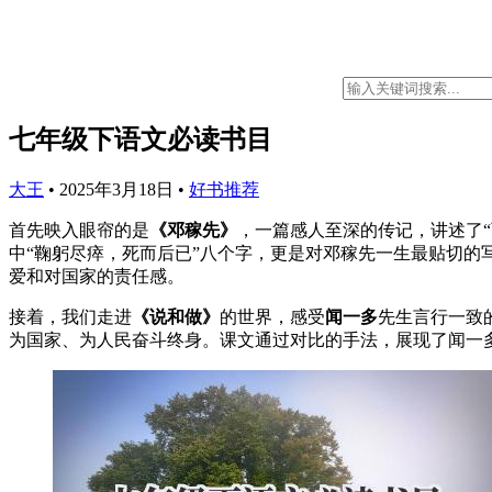
七年级下语文必读书目
大王
•
2025年3月18日
•
好书推荐
首先映入眼帘的是
《邓稼先》
，一篇感人至深的传记，讲述了
中“鞠躬尽瘁，死而后已”八个字，更是对邓稼先一生最贴切
爱和对国家的责任感。
接着，我们走进
《说和做》
的世界，感受
闻一多
先生言行一致
为国家、为人民奋斗终身。课文通过对比的手法，展现了闻一