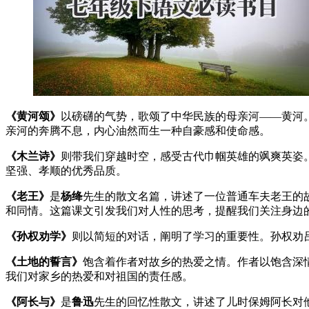
《黄河颂》
以磅礴的气势，歌颂了中华民族的母亲河——黄河
亲河的奔腾不息，内心油然而生一种自豪感和使命感。
《木兰诗》
则带我们穿越时空，感受古代巾帼英雄的飒爽英姿
坚强、孝顺的优秀品质。
《老王》
是
杨绛
先生的散文名篇，讲述了一位普通车夫老王的
和同情。这篇课文引发我们对人性的思考，提醒我们关注身边
《孙权劝学》
则以简短的对话，阐明了学习的重要性。孙权劝
《土地的誓言》
饱含着作者对故乡的热爱之情。作者以饱含深
我们对家乡的热爱和对祖国的责任感。
《阿长与》
是
鲁迅
先生的回忆性散文，讲述了儿时保姆阿长对