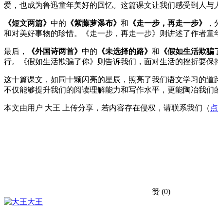
爱，也成为鲁迅童年美好的回忆。这篇课文让我们感受到人与
《短文两篇》
中的
《紫藤萝瀑布》
和
《走一步，再走一步》
，
和对美好事物的珍惜。《走一步，再走一步》则讲述了作者童
最后，
《外国诗两首》
中的
《未选择的路》
和
《假如生活欺骗
行。《假如生活欺骗了你》则告诉我们，面对生活的挫折要保
这十篇课文，如同十颗闪亮的星辰，照亮了我们语文学习的道
不仅能够提升我们的阅读理解能力和写作水平，更能陶冶我们
本文由用户 大王 上传分享，若内容存在侵权，请联系我们（
点
赞
(0)
大王