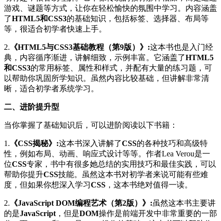
游戏、谜题等方式，让你在轻松愉快的氛围中学习。内容涵盖
了
HTML5和CSS3
的基础知识，包括标签、选择器、布局等
等，很适合初学者快速上手。
2.
《HTML5与CSS3基础教程（第9版）》:
这本书也是入门经
典，内容循序渐进，讲解细致，示例丰富。它涵盖了
HTML5
和CSS3
的常用标签、属性和样式，并配有大量的练习题，可
以帮助你巩固所学知识。虽然内容比较基础，但讲解非常清
晰，适合初学者系统学习。
二、进阶提升型
当你掌握了基础知识后，可以进阶阅读以下书籍：
1.
《CSS揭秘》:
这本书深入讲解了
CSS
的各种技巧和高级特
性，例如布局、动画、响应式设计等等。作者Lea Verou是一
位
CSS
专家，书中有很多她总结的实用技巧和最佳实践，可以
帮助你提升
CSS
技能。虽然这本书对初学者来说可能有些难
度，但如果你想深入学习
CSS
，这本书绝对值得一读。
2.
《JavaScript DOM编程艺术（第2版）》:
虽然这本书主要讲
的是
JavaScript
，但是
DOM
操作是前端开发中非常重要的一部