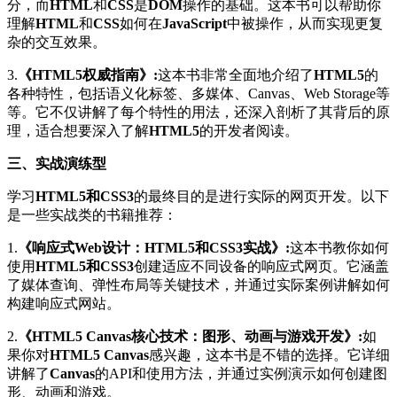
分，而
HTML
和
CSS
是
DOM
操作的基础。这本书可以帮助你
理解
HTML
和
CSS
如何在
JavaScript
中被操作，从而实现更复
杂的交互效果。
3.
《HTML5权威指南》:
这本书非常全面地介绍了
HTML5
的
各种特性，包括语义化标签、多媒体、Canvas、Web Storage等
等。它不仅讲解了每个特性的用法，还深入剖析了其背后的原
理，适合想要深入了解
HTML5
的开发者阅读。
三、实战演练型
学习
HTML5和CSS3
的最终目的是进行实际的网页开发。以下
是一些实战类的书籍推荐：
1.
《响应式Web设计：HTML5和CSS3实战》:
这本书教你如何
使用
HTML5和CSS3
创建适应不同设备的响应式网页。它涵盖
了媒体查询、弹性布局等关键技术，并通过实际案例讲解如何
构建响应式网站。
2.
《HTML5 Canvas核心技术：图形、动画与游戏开发》:
如
果你对
HTML5 Canvas
感兴趣，这本书是不错的选择。它详细
讲解了
Canvas
的API和使用方法，并通过实例演示如何创建图
形、动画和游戏。